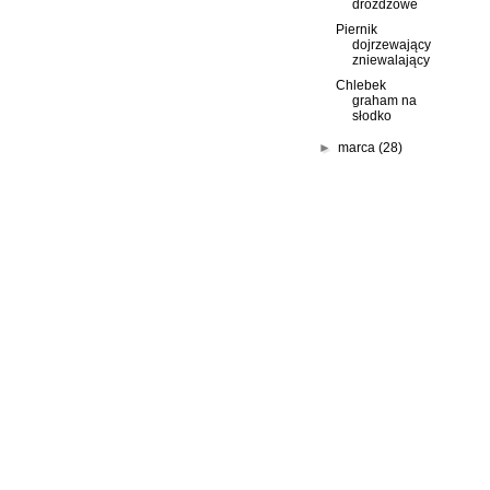
drożdżowe
Piernik
dojrzewający
zniewalający
Chlebek
graham na
słodko
►
marca
(28)