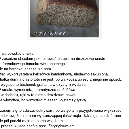
iała powstać chałka.
 zasadzie chciałam przetestować przepis na drożdżowe ciasto
o foremkowego baranka wielkanocnego.
le na baranka jeszcze nie pora.
ięc wykorzystałam keksówkę kamionkową, niedawno zakupioną.
hałką dumną ciasto toto nie jest, bo warkocza upleść z niego nie sposób.
 wyglądu to bochenek grahama w czystym wydaniu.
 smaku wyrośnięta, aromatyczna drożdżówa.
 w dodatku, ręki w to ciasto drożdżowe nawet
ie włożyłam, bo wszystko mieszać wystarczy łyżką.
zasem się to zdarza, odkrywam, po wstępnym przygotowaniu większości
roduktów, że nie mam wystarczającej ilości mąki. Tak się stało dziś rano.
le pół paczki mąki grahama wpadło mi
 przeszukujące szafkę ręce. Zaryzykowałam.