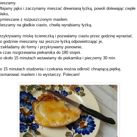
ieszamy.
bijamy jajko i zaczynamy mieszać drewnianą łyżką, powoli dolewając ciepłe
leko,
ymieszane z rozpuszczonym masłem.
ieszamy na gładkie ciasto, chwilę wyrabiamy łyżką.
rzykrywamy miskę ściereczką i pozwalamy ciastu przez godzinę wyrastać.
o godzinie mieszamy raz jeszcze łyżką odpowietrzając je,
rzekładamy do formy i przykrywamy ponownie,
a czas rozgrzewania piekarnika do 180 stopni.
o około 15 minutach wstawiamy do piekarnika i pieczemy 30 min.
o 15 minutach studzenia i czekania można odkroić chrupiącą piętkę,
osmarować masłem i to wystarczy. Polecam!