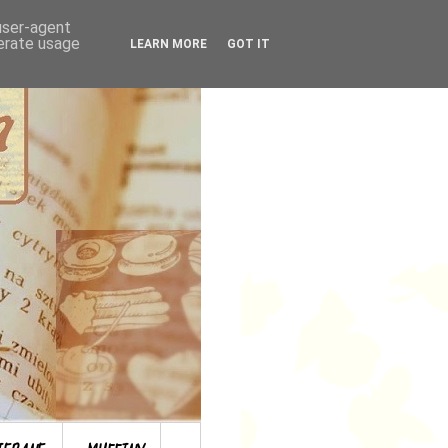
 user-agent
nerate usage
LEARN MORE
GOT IT