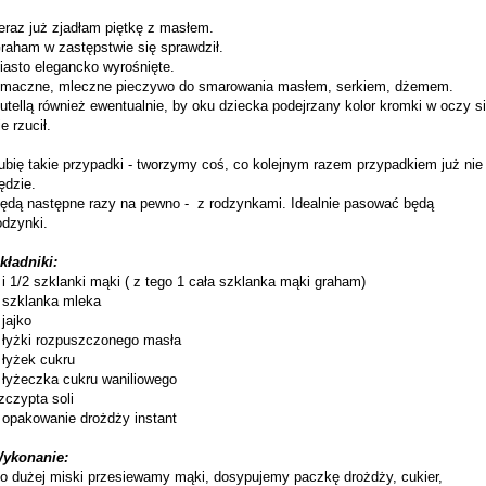
eraz już zjadłam piętkę z masłem.
raham w zastępstwie się sprawdził.
iasto elegancko wyrośnięte.
maczne, mleczne pieczywo do smarowania masłem, serkiem, dżemem.
utellą również ewentualnie, by oku dziecka podejrzany kolor kromki w oczy s
ie rzucił.
ubię takie przypadki - tworzymy coś, co kolejnym razem przypadkiem już nie
ędzie.
ędą następne razy na pewno - z rodzynkami. Idealnie pasować będą
odzynki.
kładniki:
 i 1/2 szklanki mąki ( z tego 1 cała szklanka mąki graham)
 szklanka mleka
 jajko
 łyżki rozpuszczonego masła
 łyżek cukru
 łyżeczka cukru waniliowego
zczypta soli
 opakowanie drożdży instant
ykonanie:
o dużej miski przesiewamy mąki, dosypujemy paczkę drożdży, cukier,