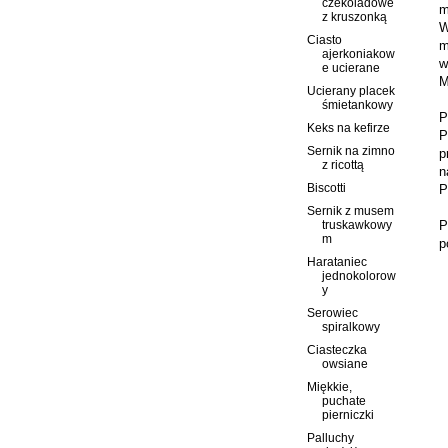
czekoladowe
m
z kruszonką
W
Ciasto
m
ajerkoniakow
w
e ucierane
M
Ucierany placek
śmietankowy
P
Keks na kefirze
P
Sernik na zimno
p
z ricottą
n
Biscotti
P
Sernik z musem
P
truskawkowy
m
p
Harataniec
jednokolorow
y
Serowiec
spiralkowy
Ciasteczka
owsiane
Miękkie,
puchate
pierniczki
Palluchy