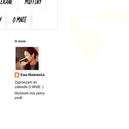
IERANE
MUFFINY
Y
O MNIE
O mnie
Ewa Malewska
Zapraszam do
zakładki O MNIE :)
Wyświetl mój pełny
profil