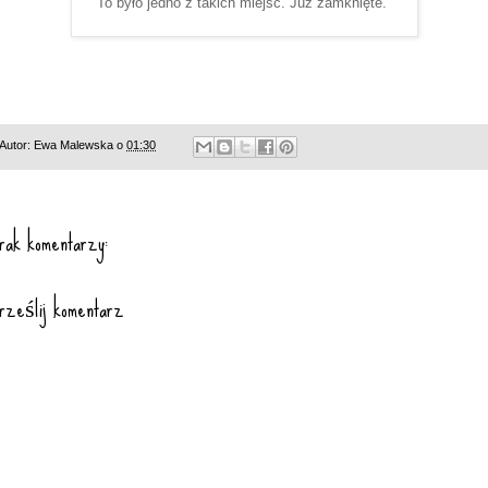
To było jedno z takich miejsc. Już zamknięte.
Autor:
Ewa Malewska
o
01:30
rak komentarzy:
rześlij komentarz