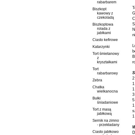
rabarbarem
T
Biszkopt
G
kawowy z
czekoladą
C
S
Biszkoptowa
rolada z
N
jabłkami
n
Ciasto kefirowe
L
Katarzynki
b
Tort śmietanowy
B
z
r
kryształkami
Tort
S
rabarbarowy
2
Zebra
1
Chatka
1
wielkanocna
3
Bułki
5
śniadaniowe
1
Tort z masą
s
jabłkową
1
Sernik na zimno
- przekładany
W
Ciasto jabłkowo
D