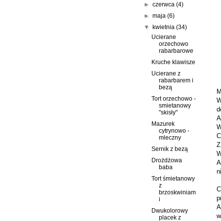
►
czerwca
(4)
►
maja
(6)
▼
kwietnia
(34)
Ucierane
orzechowo
rabarbarowe
Kruche klawisze
Ucierane z
rabarbarem i
bezą
M
Tort orzechowo -
W
smietanowy
d
"skisły"
A
Mazurek
W
cytrynowo -
C
mleczny
Z
Sernik z bezą
W
Drożdżowa
A
baba
n
Tort śmietanowy
z
C
brzoskwiniam
p
i
A
Dwukolorowy
w
placek z