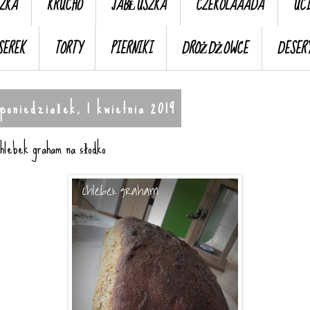
ZKA
KRUCHO
JABŁUSZKA
CZEKOLAAADA
UC
SEREK
TORTY
PIERNIKI
DROŻDŻOWCE
DESER
poniedziałek, 1 kwietnia 2019
hlebek graham na słodko