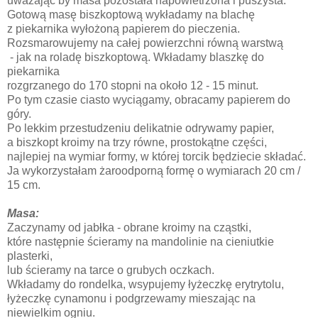
uważając by masa pozostała napowietrzona i puszysta.
Gotową masę biszkoptową wykładamy na blachę
z piekarnika wyłożoną papierem do pieczenia.
Rozsmarowujemy na całej powierzchni równą warstwą
- jak na roladę biszkoptową. Wkładamy blaszkę do
piekarnika
rozgrzanego do 170 stopni na około 12 - 15 minut.
Po tym czasie ciasto wyciągamy, obracamy papierem do
góry.
Po lekkim przestudzeniu delikatnie odrywamy papier,
a biszkopt kroimy na trzy równe, prostokątne części,
najlepiej na wymiar formy, w której torcik będziecie składać.
Ja wykorzystałam żaroodporną formę o wymiarach 20 cm /
15 cm.
Masa:
Zaczynamy od jabłka - obrane kroimy na cząstki,
które następnie ścieramy na mandolinie na cieniutkie
plasterki,
lub ścieramy na tarce o grubych oczkach.
Wkładamy do rondelka, wsypujemy łyżeczkę erytrytolu,
łyżeczkę cynamonu i podgrzewamy mieszając na
niewielkim ogniu.