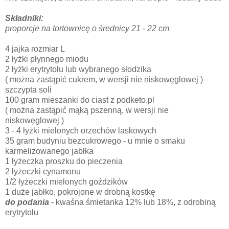
Składniki:
proporcje na tortownicę o średnicy 21 - 22 cm
4 jajka rozmiar L
2 łyżki płynnego miodu
2 łyżki erytrytolu lub wybranego słodzika
( można zastąpić cukrem, w wersji nie niskowęglowej )
szczypta soli
100 gram mieszanki do ciast z podketo.pl
( można zastąpić mąką pszenną, w wersji nie
niskowęglowej )
3 - 4 łyżki mielonych orzechów laskowych
35 gram budyniu bezcukrowego - u mnie o smaku
karmelizowanego jabłka
1 łyżeczka proszku do pieczenia
2 łyżeczki cynamonu
1/2 łyżeczki mielonych goździków
1 duże jabłko, pokrojone w drobną kostkę
do podania
- kwaśna śmietanka 12% lub 18%, z odrobiną
erytrytolu