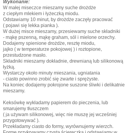
Wykonanie:
W małej miseczce mieszamy suche drożdże
z ciepłym mlekiem i łyżeczką miodu.
Odstawiamy 10 minut, by drożdże zaczęły pracować
( pojawi się lekka pianka ).
W dużej misce mieszamy, przesiewamy suche składniki
- mąkę pszenną, mąkę graham, sól i mielone orzechy.
Dodajemy spienione drożdże, resztę miodu,
jajko ( w temperaturze pokojowej ) i roztopione,
przestudzone masło.
Składniki mieszamy dokładnie, drewnianą lub silikonową
łyżką.
Wystarczy około minuty mieszania, ugniatania
- ciasto powinno zrobić się zwarte i sprężyste.
Na koniec dodajemy pokrojone suszone śliwki i delikatnie
mieszamy.
Keksówkę wykładamy papierem do pieczenia, lub
smarujemy tłuszczem
( ja używam silikonowej, więc nie muszę jej wcześniej
przygotowywać ).
Przekładamy ciasto do formy, wyrównujemy wierzch.
Formę przykrywamy czystą ściereczką i odstawiamy w