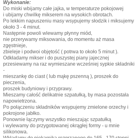
Wykonanie:
Do miski wbijamy całe jajka, w temperaturze pokojowej
i ubijamy chwilkę mikserem na wysokich obrotach.
Po lekkim napuszeniu masy wsypujemy słodzik i miksujemy
około 3 - 4 minut.
Następnie powoli wlewamy płynny miód,
nie przerywamy miksowania, do momentu aż masa
zgęstnieje,
zbieleje i podwoi objętość ( potrwa to około 5 minut ).
Odkładamy mikser i do puszystej piany jajecznej
przesiewamy na raz wymieszane wcześniej sypkie składniki
-
mieszankę do ciast ( lub mąkę pszenną ), proszek do
pieczenia,
proszek budyniowy i przyprawy.
Mieszamy całość delikatnie szpatułką, by masa pozostała
napowietrzona.
Po połączeniu składników wsypujemy zmielone orzechy i
pokrojone jabłko.
Ponownie łączymy wszystko mieszając szpatułką
i wylewamy do przygotowanej okrągłej formy - u mnie
silikonowa.
Wkładamy do piekarnika rozgrzanego do 165 - 170 stopni,