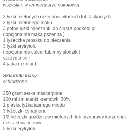
wszystkie w temperaturze pokojowej
3 łyżki mielonych orzechów włoskich lub laskowych
2 łyżki mielonego maku
3 pełne łyżki mieszanki do ciast z podketo.pl
( opcjonalnie mąka pszenna )
1 łyżeczka proszku do pieczenia
3 łyżki erytrytolu
( opcjonalnie cukier lub inny słodzik )
szczypta soli
4 jajka rozmiar L
Składniki masy:
schłodzone
250 gram serka mascarpone
100 ml śmietanki kremówki 30%
1 płaska łyżka jasnego miodu
3 łyżeczki cynamonu
1/2 łyżeczki goździków mielonych lub przyprawy korzennej
ekstrakt waniliowy
3 łyżki erytrytolu