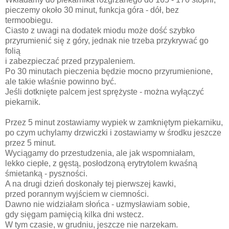
pieczemy około 30 minut, funkcja góra - dół, bez
termoobiegu.
Ciasto z uwagi na dodatek miodu może dość szybko
przyrumienić się z góry, jednak nie trzeba przykrywać go
folią
i zabezpieczać przed przypaleniem.
Po 30 minutach pieczenia będzie mocno przyrumienione,
ale takie właśnie powinno być.
Jeśli dotknięte palcem jest sprężyste - można wyłączyć
piekarnik.
Przez 5 minut zostawiamy wypiek w zamkniętym piekarniku,
po czym uchylamy drzwiczki i zostawiamy w środku jeszcze
przez 5 minut.
Wyciągamy do przestudzenia, ale jak wspomniałam,
lekko ciepłe, z gęstą, posłodzoną erytrytolem kwaśną
śmietanką - pyszności.
A na drugi dzień doskonały tej pierwszej kawki,
przed porannym wyjściem w ciemności.
Dawno nie widziałam słońca - uzmysławiam sobie,
gdy sięgam pamięcią kilka dni wstecz.
W tym czasie, w grudniu, jeszcze nie narzekam.