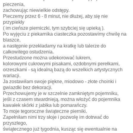
pieczenia,
zachowując niewielkie odstępy.
Pieczemy przez 6 - 8 minut, nie dłużej, aby się nie
przypiekły
( im cieńsze pierniczki, tym szybciej się upieką ).
Po wyjęciu z piekarnika ciasteczka pozostawimy chwilę na
blaszce,
a następnie przekładamy na kratkę lub talerze do
całkowitego ostudzenia.
Przestudzone można udekorować lukrem,
kolorowymi cukrowymi pisakami, ozdobnymi perełkami,
orzeszkami - są idealną bazą do wszelkich artystycznych
wariacji.
Ja zostawiłam swoje piękne, miodowo - złote choinki i
gwiazdki bez dekoracji.
Przechowujemy je w szczelnie zamkniętym pojemniku,
jeśli z czasem stwardnieją, można włożyć do pojemnika
kawałek skórki z jabłka lub pomarańczy.
To moje tegoroczne świąteczne pierniki.
Zapełniłam nimi trzy słoje i pozwolę im dotrwać do
przyszłego,
świątecznego już tygodnia, kusząc się ewentualnie na