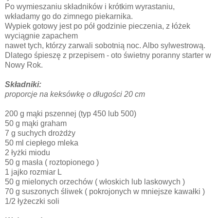
Po wymieszaniu składników i krótkim wyrastaniu,
wkładamy go do zimnego piekarnika.
Wypiek gotowy jest po pół godzinie pieczenia, z łóżek
wyciągnie zapachem
nawet tych, którzy zarwali sobotnią noc. Albo sylwestrową.
Dlatego śpieszę z przepisem - oto świetny poranny starter w
Nowy Rok.
Składniki:
proporcje na keksówkę o długości 20 cm
200 g mąki pszennej (typ 450 lub 500)
50 g mąki graham
7 g suchych drożdży
50 ml ciepłego mleka
2 łyżki miodu
50 g masła ( roztopionego )
1 jajko rozmiar L
50 g mielonych orzechów ( włoskich lub laskowych )
70 g suszonych śliwek ( pokrojonych w mniejsze kawałki )
1/2 łyżeczki soli