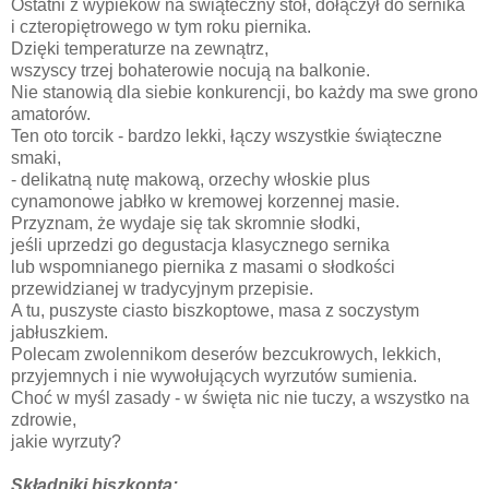
Ostatni z wypieków na świąteczny stół, dołączył do sernika
i czteropiętrowego w tym roku piernika.
Dzięki temperaturze na zewnątrz,
wszyscy trzej bohaterowie nocują na balkonie.
Nie stanowią dla siebie konkurencji, bo każdy ma swe grono
amatorów.
Ten oto torcik - bardzo lekki, łączy wszystkie świąteczne
smaki,
- delikatną nutę makową, orzechy włoskie plus
cynamonowe jabłko w kremowej korzennej masie.
Przyznam, że wydaje się tak skromnie słodki,
jeśli uprzedzi go degustacja klasycznego sernika
lub wspomnianego piernika z masami o słodkości
przewidzianej w tradycyjnym przepisie.
A tu, puszyste ciasto biszkoptowe, masa z soczystym
jabłuszkiem.
Polecam zwolennikom deserów bezcukrowych, lekkich,
przyjemnych i nie wywołujących wyrzutów sumienia.
Choć w myśl zasady - w święta nic nie tuczy, a wszystko na
zdrowie,
jakie wyrzuty?
Składniki biszkopta: