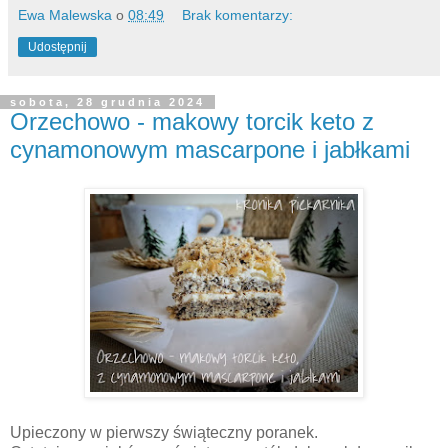
Ewa Malewska
o
08:49
Brak komentarzy:
Udostępnij
sobota, 28 grudnia 2024
Orzechowo - makowy torcik keto z
cynamonowym mascarpone i jabłkami
Upieczony w pierwszy świąteczny poranek.