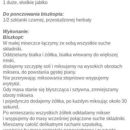
1 duże, słodkie jabłko
Do ponczowania biszkopta:
1/2 szklanki czarnej, przestudzonej herbaty
Wykonanie:
Biszkopt:
W małej miseczce łączymy ze sobą wszystkie suche
składniki.
Oddzielamy białka i żółtka, białka wlewamy do większej
miski,
dodajemy szczyptę soli i miksujemy na wysokich obrotach
miksera, do powstania gęstej piany.
Nie przerywając miksowania stopniowo wsypujemy
erytrytol.
Gdy masa stanie się błyszcząca i sztywna, zmniejszamy
obroty miksera
i pojedynczo dodajemy żółtka, po każdym miksując około 30
sekund.
Po wmieszaniu wszystkich żółtek odkładamy mikser
i wsypujemy do masy wcześniej połączone suche składniki.
Mieszamy całość delikatnymi ruchami szpatułką,