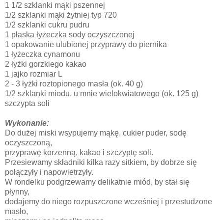
1 1/2 szklanki mąki pszennej
1/2 szklanki mąki żytniej typ 720
1/2 szklanki cukru pudru
1 płaska łyżeczka sody oczyszczonej
1 opakowanie ulubionej przyprawy do piernika
1 łyżeczka cynamonu
2 łyżki gorzkiego kakao
1 jajko rozmiar L
2 - 3 łyżki roztopionego masła (ok. 40 g)
1/2 szklanki miodu, u mnie wielokwiatowego (ok. 125 g)
szczypta soli
Wykonanie:
Do dużej miski wsypujemy mąkę, cukier puder, sodę
oczyszczoną,
przyprawę korzenną, kakao i szczyptę soli.
Przesiewamy składniki kilka razy sitkiem, by dobrze się
połączyły i napowietrzyły.
W rondelku podgrzewamy delikatnie miód, by stał się
płynny,
dodajemy do niego rozpuszczone wcześniej i przestudzone
masło,