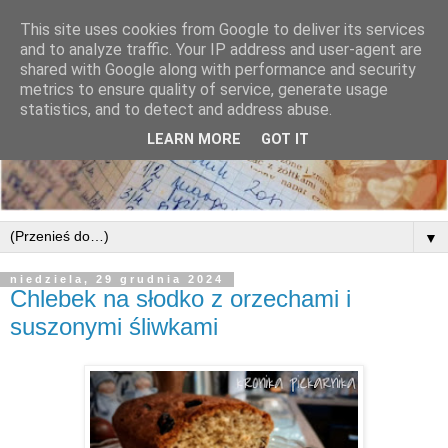
This site uses cookies from Google to deliver its services
and to analyze traffic. Your IP address and user-agent are
shared with Google along with performance and security
metrics to ensure quality of service, generate usage
statistics, and to detect and address abuse.
LEARN MORE
GOT IT
▼
niedziela, 29 grudnia 2024
Chlebek na słodko z orzechami i
suszonymi śliwkami