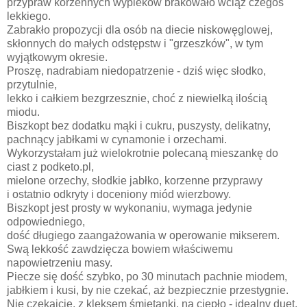
przypraw korzennych wypieków brakowało wciąż czegoś
lekkiego.
Zabrakło propozycji dla osób na diecie niskowęglowej,
skłonnych do małych odstępstw i "grzeszków", w tym
wyjątkowym okresie.
Proszę, nadrabiam niedopatrzenie - dziś więc słodko,
przytulnie,
lekko i całkiem bezgrzesznie, choć z niewielką ilością
miodu.
Biszkopt bez dodatku mąki i cukru, puszysty, delikatny,
pachnący jabłkami w cynamonie i orzechami.
Wykorzystałam już wielokrotnie polecaną mieszankę do
ciast z podketo.pl,
mielone orzechy, słodkie jabłko, korzenne przyprawy
i ostatnio odkryty i doceniony miód wierzbowy.
Biszkopt jest prosty w wykonaniu, wymaga jedynie
odpowiedniego,
dość długiego zaangażowania w operowanie mikserem.
Swą lekkość zawdzięcza bowiem właściwemu
napowietrzeniu masy.
Piecze się dość szybko, po 30 minutach pachnie miodem,
jabłkiem i kusi, by nie czekać, aż bezpiecznie przestygnie.
Nie czekajcie, z kleksem śmietanki, na ciepło - idealny duet.