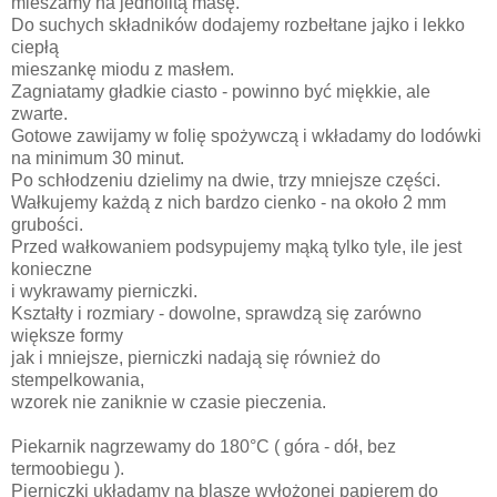
mieszamy na jednolitą masę.
Do suchych składników dodajemy rozbełtane jajko i lekko
ciepłą
mieszankę miodu z masłem.
Zagniatamy gładkie ciasto - powinno być miękkie, ale
zwarte.
Gotowe zawijamy w folię spożywczą i wkładamy do lodówki
na minimum 30 minut.
Po schłodzeniu dzielimy na dwie, trzy mniejsze części.
Wałkujemy każdą z nich bardzo cienko - na około 2 mm
grubości.
Przed wałkowaniem podsypujemy mąką tylko tyle, ile jest
konieczne
i wykrawamy pierniczki.
Kształty i rozmiary - dowolne, sprawdzą się zarówno
większe formy
jak i mniejsze, pierniczki nadają się również do
stempelkowania,
wzorek nie zaniknie w czasie pieczenia.
Piekarnik nagrzewamy do 180°C ( góra - dół, bez
termoobiegu ).
Pierniczki układamy na blasze wyłożonej papierem do