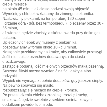
ciepłe miejsce
na około 45 minut, aż ciasto podwoi swoją objętość.
Wyrośnięty chlebek wkładamy do zimnego piekarnika.
Nastawiamy piekarnik na temperaturę 180 stopni
( grzanie góra - dół, bez termoobiegu ) i pieczemy przez 30 -
35 minut,
aż wierzch będzie złocisty, a skórka twarda przy dotknięciu
palcem.
Upieczony chlebek wyjmujemy z piekarnika,
pozostawiamy w formie około 10 - ciu minut.
Następnie przekładamy na kratkę, aby całkowicie przestygł.
Jeśli nie lubicie orzechów dodawanych do ciasta
drożdżowego,
zastąpcie podaną ilość mielonych orzechów mąką pszenną.
Suszone śliwki można wymienić na figi, daktyle albo
rodzynki.
Wypiek nie wymaga zupełnie dodatków, gdy jeszcze ciepły.
Na pewno sprawdzi się masło,
rozpuszczając się nęcąco na ciepłej kromce.
Po przestudzeniu chlebek zrobi się troszkę kruchy,
smakować będzie świetnie z serkiem śmietankowym,
dodatkiem powideł lub miodu.