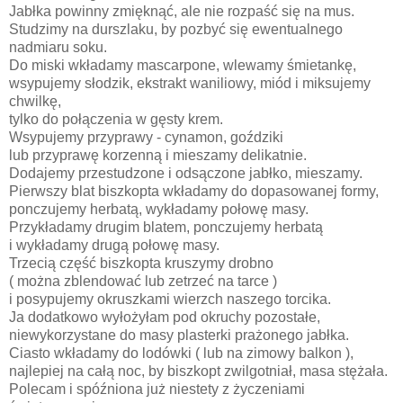
Jabłka powinny zmięknąć, ale nie rozpaść się na mus.
Studzimy na durszlaku, by pozbyć się ewentualnego
nadmiaru soku.
Do miski wkładamy mascarpone, wlewamy śmietankę,
wsypujemy słodzik, ekstrakt waniliowy, miód i miksujemy
chwilkę,
tylko do połączenia w gęsty krem.
Wsypujemy przyprawy - cynamon, goździki
lub przyprawę korzenną i mieszamy delikatnie.
Dodajemy przestudzone i odsączone jabłko, mieszamy.
Pierwszy blat biszkopta wkładamy do dopasowanej formy,
ponczujemy herbatą, wykładamy połowę masy.
Przykładamy drugim blatem, ponczujemy herbatą
i wykładamy drugą połowę masy.
Trzecią część biszkopta kruszymy drobno
( można zblendować lub zetrzeć na tarce )
i posypujemy okruszkami wierzch naszego torcika.
Ja dodatkowo wyłożyłam pod okruchy pozostałe,
niewykorzystane do masy plasterki prażonego jabłka.
Ciasto wkładamy do lodówki ( lub na zimowy balkon ),
najlepiej na całą noc, by biszkopt zwilgotniał, masa stężała.
Polecam i spóźniona już niestety z życzeniami