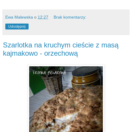
Ewa Malewska
o
12:27
Brak komentarzy:
Udostępnij
Szarlotka na kruchym cieście z masą
kajmakowo - orzechową