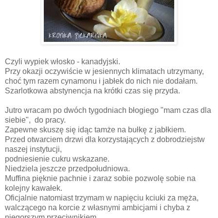
Czyli wypiek włosko - kanadyjski.
Przy okazji oczywiście w jesiennych klimatach utrzymany,
choć tym razem cynamonu i jabłek do nich nie dodałam.
Szarlotkowa abstynencja na krótki czas się przyda.
Jutro wracam po dwóch tygodniach błogiego "mam czas dla
siebie", do pracy.
Zapewne skuszę się idąc tamże na bułkę z jabłkiem.
Przed otwarciem drzwi dla korzystających z dobrodziejstw
naszej instytucji,
podniesienie cukru wskazane.
Niedziela jeszcze przedpołudniowa.
Muffina pięknie pachnie i zaraz sobie pozwolę sobie na
kolejny kawałek.
Oficjalnie natomiast trzymam w napięciu kciuki za męża,
walczącego na korcie z własnymi ambicjami i chyba z
niegorszym przeciwnikiem.