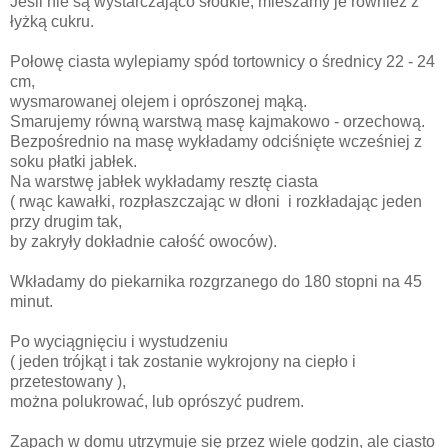
Jeśli nie są wystarczająco słodkie, mieszamy je również z
łyżką cukru.
Połowę ciasta wylepiamy spód tortownicy o średnicy 22 - 24
cm,
wysmarowanej olejem i oprószonej mąką.
Smarujemy równą warstwą masę kajmakowo - orzechową.
Bezpośrednio na masę wykładamy odciśnięte wcześniej z
soku płatki jabłek.
Na warstwę jabłek wykładamy resztę ciasta
( rwąc kawałki, rozpłaszczając w dłoni i rozkładając jeden
przy drugim tak,
by zakryły dokładnie całość owoców).
Wkładamy do piekarnika rozgrzanego do 180 stopni na 45
minut.
Po wyciągnięciu i wystudzeniu
( jeden trójkąt i tak zostanie wykrojony na ciepło i
przetestowany ),
można polukrować, lub oprószyć pudrem.
Zapach w domu utrzymuje się przez wiele godzin, ale ciasto