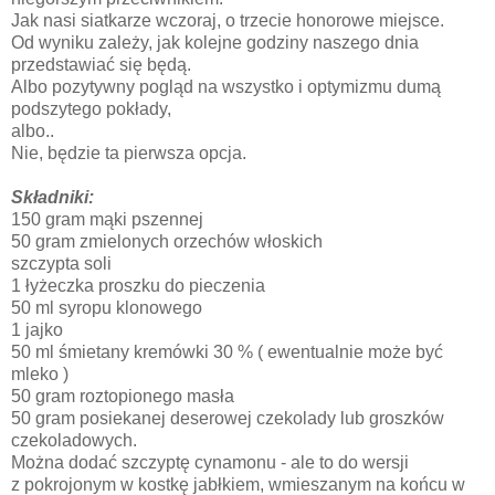
Jak nasi siatkarze wczoraj, o trzecie honorowe miejsce.
Od wyniku zależy, jak kolejne godziny naszego dnia
przedstawiać się będą.
Albo pozytywny pogląd na wszystko i optymizmu dumą
podszytego pokłady,
albo..
Nie, będzie ta pierwsza opcja.
Składniki:
150 gram mąki pszennej
50 gram zmielonych orzechów włoskich
szczypta soli
1 łyżeczka proszku do pieczenia
50 ml syropu klonowego
1 jajko
50 ml śmietany kremówki 30 % ( ewentualnie może być
mleko )
50 gram roztopionego masła
50 gram posiekanej deserowej czekolady lub groszków
czekoladowych.
Można dodać szczyptę cynamonu - ale to do wersji
z pokrojonym w kostkę jabłkiem, wmieszanym na końcu w