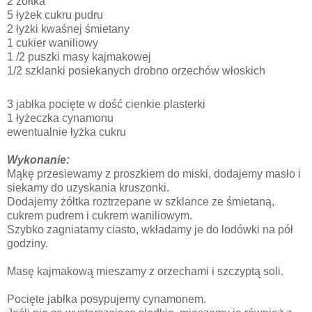
2 żółtka
5 łyżek cukru pudru
2 łyżki kwaśnej śmietany
1 cukier waniliowy
1 /2 puszki masy kajmakowej
1/2 szklanki posiekanych drobno orzechów włoskich
3 jabłka pocięte w dość cienkie plasterki
1 łyżeczka cynamonu
ewentualnie łyżka cukru
Wykonanie:
Mąkę przesiewamy z proszkiem do miski, dodajemy masło i
siekamy do uzyskania kruszonki.
Dodajemy żółtka roztrzepane w szklance ze śmietaną,
cukrem pudrem i cukrem waniliowym.
Szybko zagniatamy ciasto, wkładamy je do lodówki na pół
godziny.
Masę kajmakową mieszamy z orzechami i szczyptą soli.
Pocięte jabłka posypujemy cynamonem.