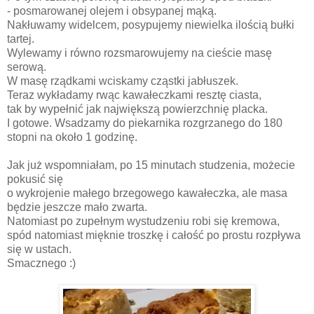
- posmarowanej olejem i obsypanej mąką.
Nakłuwamy widelcem, posypujemy niewielka ilością bułki
tartej.
Wylewamy i równo rozsmarowujemy na cieście masę
serową.
W masę rządkami wciskamy cząstki jabłuszek.
Teraz wykładamy rwąc kawałeczkami resztę ciasta,
tak by wypełnić jak największą powierzchnię placka.
I gotowe. Wsadzamy do piekarnika rozgrzanego do 180
stopni na około 1 godzinę.
Jak już wspomniałam, po 15 minutach studzenia, możecie
pokusić się
o wykrojenie małego brzegowego kawałeczka, ale masa
będzie jeszcze mało zwarta.
Natomiast po zupełnym wystudzeniu robi się kremowa,
spód natomiast mięknie troszkę i całość po prostu rozpływa
się w ustach.
Smacznego :)