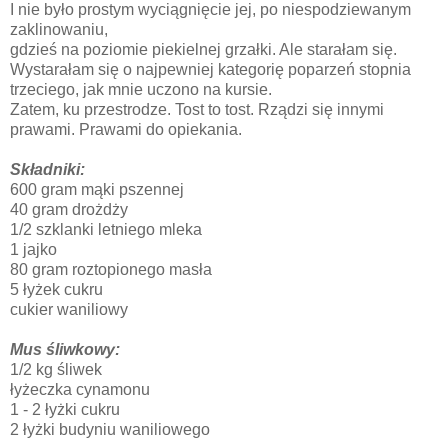
I nie było prostym wyciągnięcie jej, po niespodziewanym
zaklinowaniu,
gdzieś na poziomie piekielnej grzałki. Ale starałam się.
Wystarałam się o najpewniej kategorię poparzeń stopnia
trzeciego, jak mnie uczono na kursie.
Zatem, ku przestrodze. Tost to tost. Rządzi się innymi
prawami. Prawami do opiekania.
Składniki:
600 gram mąki pszennej
40 gram drożdży
1/2 szklanki letniego mleka
1 jajko
80 gram roztopionego masła
5 łyżek cukru
cukier waniliowy
Mus śliwkowy:
1/2 kg śliwek
łyżeczka cynamonu
1 - 2 łyżki cukru
2 łyżki budyniu waniliowego