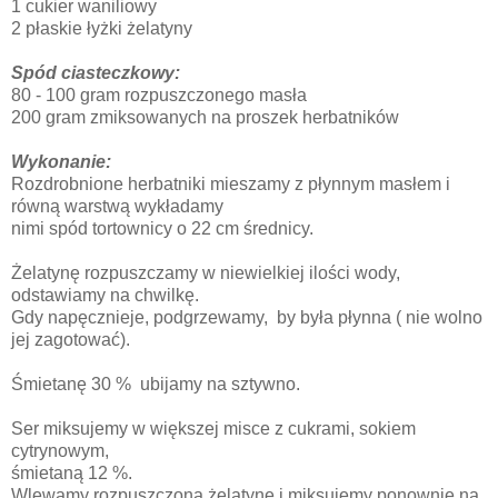
1 cukier waniliowy
2 płaskie łyżki żelatyny
Spód ciasteczkowy:
80 - 100 gram rozpuszczonego masła
200 gram zmiksowanych na proszek herbatników
Wykonanie:
Rozdrobnione herbatniki mieszamy z płynnym masłem i
równą warstwą wykładamy
nimi spód tortownicy o 22 cm średnicy.
Żelatynę rozpuszczamy w niewielkiej ilości wody,
odstawiamy na chwilkę.
Gdy napęcznieje, podgrzewamy, by była płynna ( nie wolno
jej zagotować).
Śmietanę 30 % ubijamy na sztywno.
Ser miksujemy w większej misce z cukrami, sokiem
cytrynowym,
śmietaną 12 %.
Wlewamy rozpuszczoną żelatynę i miksujemy ponownie na