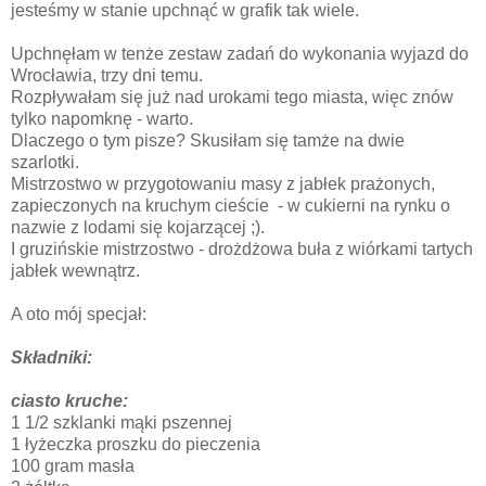
jesteśmy w stanie upchnąć w grafik tak wiele.
Upchnęłam w tenże zestaw zadań do wykonania wyjazd do
Wrocławia, trzy dni temu.
Rozpływałam się już nad urokami tego miasta, więc znów
tylko napomknę - warto.
Dlaczego o tym pisze? Skusiłam się tamże na dwie
szarlotki.
Mistrzostwo w przygotowaniu masy z jabłek prażonych,
zapieczonych na kruchym cieście - w cukierni na rynku o
nazwie z lodami się kojarzącej ;).
I gruzińskie mistrzostwo - drożdżowa buła z wiórkami tartych
jabłek wewnątrz.
A oto mój specjał:
Składniki:
ciasto kruche:
1 1/2 szklanki mąki pszennej
1 łyżeczka proszku do pieczenia
100 gram masła