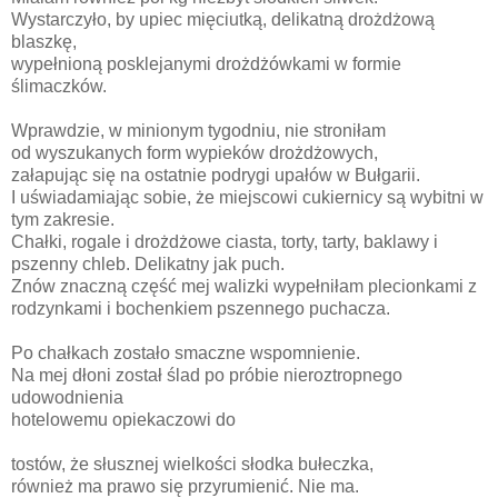
Wystarczyło, by upiec mięciutką, delikatną drożdżową
blaszkę,
wypełnioną posklejanymi drożdżówkami w formie
ślimaczków.
Wprawdzie, w minionym tygodniu, nie stroniłam
od wyszukanych form wypieków drożdżowych,
załapując się na ostatnie podrygi upałów w Bułgarii.
I uświadamiając sobie, że miejscowi cukiernicy są wybitni w
tym zakresie.
Chałki, rogale i drożdżowe ciasta, torty, tarty, baklawy i
pszenny chleb. Delikatny jak puch.
Znów znaczną część mej walizki wypełniłam plecionkami z
rodzynkami i bochenkiem pszennego puchacza.
Po chałkach zostało smaczne wspomnienie.
Na mej dłoni został ślad po próbie nieroztropnego
udowodnienia
hotelowemu opiekaczowi do
tostów, że słusznej wielkości słodka bułeczka,
również ma prawo się przyrumienić. Nie ma.