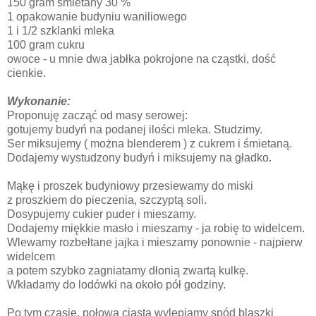
150 gram śmietany 30 %
1 opakowanie budyniu waniliowego
1 i 1/2 szklanki mleka
100 gram cukru
owoce - u mnie dwa jabłka pokrojone na cząstki, dość
cienkie.
Wykonanie:
Proponuję zacząć od masy serowej:
gotujemy budyń na podanej ilości mleka. Studzimy.
Ser miksujemy ( można blenderem ) z cukrem i śmietaną.
Dodajemy wystudzony budyń i miksujemy na gładko.
Mąkę i proszek budyniowy przesiewamy do miski
z proszkiem do pieczenia, szczyptą soli.
Dosypujemy cukier puder i mieszamy.
Dodajemy miękkie masło i mieszamy - ja robię to widelcem.
Wlewamy rozbełtane jajka i mieszamy ponownie - najpierw
widelcem
a potem szybko zagniatamy dłonią zwartą kulkę.
Wkładamy do lodówki na około pół godziny.
Po tym czasie, połową ciasta wylepiamy spód blaszki