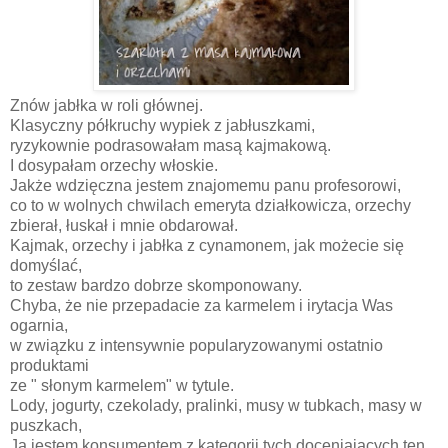
Znów jabłka w roli głównej.
Klasyczny półkruchy wypiek z jabłuszkami,
ryzykownie podrasowałam masą kajmakową.
I dosypałam orzechy włoskie.
Jakże wdzięczna jestem znajomemu panu profesorowi,
co to w wolnych chwilach emeryta działkowicza, orzechy
zbierał, łuskał i mnie obdarował.
Kajmak, orzechy i jabłka z cynamonem, jak możecie się
domyślać,
to zestaw bardzo dobrze skomponowany.
Chyba, że nie przepadacie za karmelem i irytacja Was
ogarnia,
w związku z intensywnie popularyzowanymi ostatnio
produktami
ze " słonym karmelem" w tytule.
Lody, jogurty, czekolady, pralinki, musy w tubkach, masy w
puszkach,
Ja jestem konsumentem z kategorii tych doceniających ten