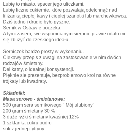
Lubię to miasto, spacer jego uliczkami.
Lubię liczne cukiernie, które pozwalają odetchnąć nad
filiżanką ciepłej kawy i ciepłej szarlotki lub marchewkowca.
Dziś jedno i drugie było pyszne.
Sernik w Ostrawie poczeka.
A tymczasem, we wspomnianym sierpniu prawie udało mi
się zbliżyć do czeskiego ideału.
Serniczek bardzo prosty w wykonaniu.
Ciekawy przepis z uwagi na zastosowanie w nim dwóch
rodzajów śmietany.
Delikatny, o idealnej konsystencji.
Pięknie się prezentuje, bezproblemowo kroi na równe
trójkąty lub kwadraty.
Składniki:
Masa serowo - śmietanowa:
500 gram sera sernikowego " Mój ulubiony"
200 gram śmietany 30 %
3 duże łyżki śmietany kwaśniej 12%
1 szklanka cukru pudru
sok z jednej cytryny