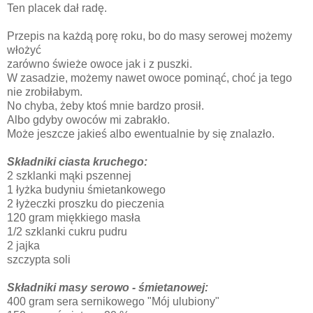
Ten placek dał radę.
Przepis na każdą porę roku, bo do masy serowej możemy
włożyć
zarówno świeże owoce jak i z puszki.
W zasadzie, możemy nawet owoce pominąć, choć ja tego
nie zrobiłabym.
No chyba, żeby ktoś mnie bardzo prosił.
Albo gdyby owoców mi zabrakło.
Może jeszcze jakieś albo ewentualnie by się znalazło.
Składniki ciasta kruchego:
2 szklanki mąki pszennej
1 łyżka budyniu śmietankowego
2 łyżeczki proszku do pieczenia
120 gram miękkiego masła
1/2 szklanki cukru pudru
2 jajka
szczypta soli
Składniki masy serowo - śmietanowej:
400 gram sera sernikowego "Mój ulubiony"