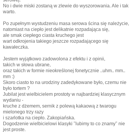
No i dwie miski zostaną w zlewie do wyszorowania. Ale i tak
warto.
Po zupełnym wystudzeniu masa serowa ścina się należycie,
natomiast na ciepło jest delikatnie rozpadająca się,
ale smak ciepłego ciasta kruchego jest
wart odkrojenia takiego jeszcze rozpadającego się
kawałeczka.
Jestem wyjątkowo zadowolona z efektu i z opinii,
takich w słowa ubrane,
oraz takich w formie nieokreślonej fonetycznie ..uhm.. mm..
mm :)
Skoro ciasto to na urodziny zadedykowane było, czemu nie
było tortem ?
Jubilat jest wielbicielem prostoty w najbardziej klasycznym
wydaniu -
kruche z dżemem, sernik z polewą kakaową z twarogu
mielonego trzy razy
i szarlotka na ciepło. Zakopiańska.
Dogodzenie wielbicielowi klasyki "lubimy to co znamy" nie
jest proste.