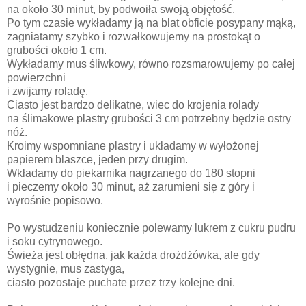
na około 30 minut, by podwoiła swoją objętość.
Po tym czasie wykładamy ją na blat obficie posypany mąką,
zagniatamy szybko i rozwałkowujemy na prostokąt o
grubości około 1 cm.
Wykładamy mus śliwkowy, równo rozsmarowujemy po całej
powierzchni
i zwijamy roladę.
Ciasto jest bardzo delikatne, wiec do krojenia rolady
na ślimakowe plastry grubości 3 cm potrzebny będzie ostry
nóż.
Kroimy wspomniane plastry i układamy w wyłożonej
papierem blaszce, jeden przy drugim.
Wkładamy do piekarnika nagrzanego do 180 stopni
i pieczemy około 30 minut, aż zarumieni się z góry i
wyrośnie popisowo.
Po wystudzeniu koniecznie polewamy lukrem z cukru pudru
i soku cytrynowego.
Świeża jest obłędna, jak każda drożdżówka, ale gdy
wystygnie, mus zastyga,
ciasto pozostaje puchate przez trzy kolejne dni.