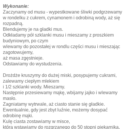
Wykonanie:
Zaczynamy od musu - wypestkowane śliwki podgrzewamy
w rondelku z cukrem, cynamonem i odrobiną wody, aż się
rozpadną.
Blendujemy je na gładki mus.
Odkładamy pół szklanki musu i mieszamy z proszkiem
budyniowym, po czym
wlewamy do pozostałej w rondlu części musu i mieszając
zagotowujemy,
aż masa zgęstnieje.
Odstawiamy do wystudzenia.
Drożdże kruszymy do dużej miski, posypujemy cukrami,
zalewamy ciepłym mlekiem
i 1/2 szklanki wody. Mieszamy.
Następnie przesiewamy mąkę, wbijamy jajko i wlewamy
masło.
Zagniatamy wytrwale, aż ciasto stanie się gładkie.
Ewentualnie, gdy jest zbyt luźnie, możemy dosypać
odrobinę mąki.
Kulę ciasta zostawiamy w misce,
którą wstawiamy do rozgrzanego do 50 stopni piekarnika,