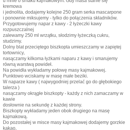
u mnie o smaku kajmakowym. Gdy masa stanie się
kremowa
i jednolita, dodajemy kolejne 250 gram serka mascarpone
i ponownie miksujemy - tylko do połączenia składników.
Przygotowujemy napar z kawy - 2 łyżeczki kawy
rozpuszczalnej
zalewamy 250 ml wrzątku, słodzimy łyżeczką cukru,
studzimy.
Dolny blat przeciętego biszkopta umieszczamy w zapiętej
tortownicy,
nasączamy kilkoma łyżkami naparu z kawy i smarujemy
równą warstwą powideł.
Na powidła wykładamy połowę masy kajmakowej.
Punktowo wciskamy w masę małe beziki.
W naparze kawy ( najwygodniej przelać go do głębokiego
talerza )
nasączamy okrągłe biszkopty - każdy z nich zamaczamy w
kawie
dosłownie na sekundę z każdej strony.
Biszkopty wykładamy jeden obok drugiego na masę
kajmakową.
Do pozostałej w misce masy kajmakowej dodajemy gorzkie
kakao,