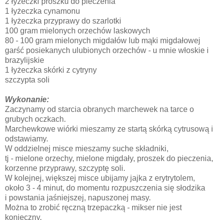
2 łyżeczki proszku do pieczenia
1 łyżeczka cynamonu
1 łyżeczka przyprawy do szarlotki
100 gram mielonych orzechów laskowych
80 - 100 gram mielonych migdałów lub mąki migdałowej
garść posiekanych ulubionych orzechów - u mnie włoskie i
brazylijskie
1 łyżeczka skórki z cytryny
szczypta soli
Wykonanie:
Zaczynamy od starcia obranych marchewek na tarce o
grubych oczkach.
Marchewkowe wiórki mieszamy ze startą skórką cytrusową i
odstawiamy.
W oddzielnej misce mieszamy suche składniki,
tj - mielone orzechy, mielone migdały, proszek do pieczenia,
korzenne przyprawy, szczyptę soli.
W kolejnej, większej misce ubijamy jajka z erytrytolem,
około 3 - 4 minut, do momentu rozpuszczenia się słodzika
i powstania jaśniejszej, napuszonej masy.
Można to zrobić ręczną trzepaczką - mikser nie jest
konieczny.