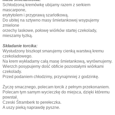
Schłodzoną kremówkę ubijamy razem z serkiem
mascarpone,
erytrytolem i przyprawą szarlotkową.
Do ubitej na sztywno masy śmietankowej wsypujemy
zmielone
orzechy laskowe, połowę wiórków startej czekolady,
mieszamy łyżką.
Składanie torcika:
Wystudzony biszkopt smarujemy cienką warstwą kremu
czekoladowego.
Na krem wykładamy całą masę śmietankową, wyrównujemy.
Wierzch posypujemy dość obficie pozostałymi wiórkami
czekolady.
Przed podaniem chłodzimy, przynajmniej z godzinkę.
Życzę smacznego, polecam torcik z pełnym przekonaniem.
Polecam tym samym wycieczkę do miejsca, dzięki któremu
powstał.
Czeski Śtramberk to perełeczka.
A uszy pieką naprawdę pyszne.