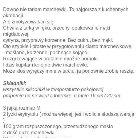
Dawno nie tarłam marchewki. To najgorsza z kuchennych
akrobacji.
Ale zmotywowałam się.
Chwila z tarką w ręku, orzechy, opakowanie mąki
migdałowej,
cytryna, przyprawy korzenne. Bez cukru, bez mąki.
Oto szybkie i proste w przygotowaniu ciasto marchewkowe
- maślane, korzenne, pachnące kojąco.
Rozgrzewające w brutalnie mroźne poranki.
I dziś kupiłam kolejne dwie marchewki.
Może ktoś wyręczy mnie w tarciu, ja ponownie zrobię resztę.
Składniki:
wszystkie składniki w temperaturze pokojowej
proporcje na niewielką foremkę u mnie 16 cm / 20 cm
3 jajka rozmiar M
2 łyżki erytrytolu ( można więcej, jeśli wolicie słodszą wersję
)
100 gram rozpuszczonego, przestudzonego masła
2 dość duże marchewki