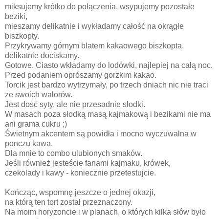
miksujemy krótko do połączenia, wsypujemy pozostałe
beziki,
mieszamy delikatnie i wykładamy całość na okrągłe
biszkopty.
Przykrywamy górnym blatem kakaowego biszkopta,
delikatnie dociskamy.
Gotowe. Ciasto wkładamy do lodówki, najlepiej na całą noc.
Przed podaniem oprószamy gorzkim kakao.
Torcik jest bardzo wytrzymały, po trzech dniach nic nie traci
ze swoich walorów.
Jest dość syty, ale nie przesadnie słodki.
W masach poza słodką masą kajmakową i bezikami nie ma
ani grama cukru ;)
Świetnym akcentem są powidła i mocno wyczuwalna w
ponczu kawa.
Dla mnie to combo ulubionych smaków.
Jeśli również jesteście fanami kajmaku, krówek,
czekolady i kawy - koniecznie przetestujcie.
Kończąc, wspomnę jeszcze o jednej okazji,
na którą ten tort został przeznaczony.
Na moim horyzoncie i w planach, o których kilka słów było