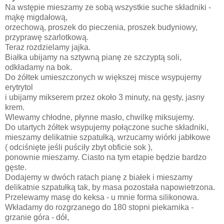
Na wstępie mieszamy ze sobą wszystkie suche składniki -
mąkę migdałową,
orzechową, proszek do pieczenia, proszek budyniowy,
przyprawę szarlotkową.
Teraz rozdzielamy jajka.
Białka ubijamy na sztywną pianę ze szczyptą soli,
odkładamy na bok.
Do żółtek umieszczonych w większej misce wsypujemy
erytrytol
i ubijamy mikserem przez około 3 minuty, na gęsty, jasny
krem.
Wlewamy chłodne, płynne masło, chwilkę miksujemy.
Do utartych żółtek wsypujemy połączone suche składniki,
mieszamy delikatnie szpatułką, wrzucamy wiórki jabłkowe
( odciśnięte jeśli puściły zbyt obficie sok ),
ponownie mieszamy. Ciasto na tym etapie będzie bardzo
gęste.
Dodajemy w dwóch ratach pianę z białek i mieszamy
delikatnie szpatułką tak, by masa pozostała napowietrzona.
Przelewamy masę do keksa - u mnie forma silikonowa.
Wkładamy do rozgrzanego do 180 stopni piekarnika -
grzanie góra - dół,