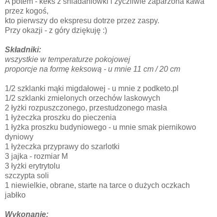
A potem - keks z śniadaniówki i życzliwie zaparzona kawa
przez kogoś,
kto pierwszy do ekspresu dotrze przez zaspy.
Przy okazji - z góry dziękuję :)
Składniki:
wszystkie w temperaturze pokojowej
proporcje na formę keksową - u mnie 11 cm / 20 cm
1/2 szklanki mąki migdałowej - u mnie z podketo.pl
1/2 szklanki zmielonych orzechów laskowych
2 łyżki rozpuszczonego, przestudzonego masła
1 łyżeczka proszku do pieczenia
1 łyżka proszku budyniowego - u mnie smak piernikowo
dyniowy
1 łyżeczka przyprawy do szarlotki
3 jajka - rozmiar M
3 łyżki erytrytolu
szczypta soli
1 niewielkie, obrane, starte na tarce o dużych oczkach
jabłko
Wykonanie: