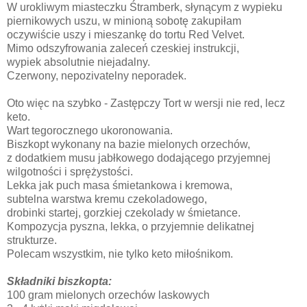
W urokliwym miasteczku Śtramberk, słynącym z wypieku
piernikowych uszu, w minioną sobotę zakupiłam
oczywiście uszy i mieszankę do tortu Red Velvet.
Mimo odszyfrowania zaleceń czeskiej instrukcji,
wypiek absolutnie niejadalny.
Czerwony, nepozivatelny neporadek.
Oto więc na szybko - Zastępczy Tort w wersji nie red, lecz
keto.
Wart tegorocznego ukoronowania.
Biszkopt wykonany na bazie mielonych orzechów,
z dodatkiem musu jabłkowego dodającego przyjemnej
wilgotności i sprężystości.
Lekka jak puch masa śmietankowa i kremowa,
subtelna warstwa kremu czekoladowego,
drobinki startej, gorzkiej czekolady w śmietance.
Kompozycja pyszna, lekka, o przyjemnie delikatnej
strukturze.
Polecam wszystkim, nie tylko keto miłośnikom.
Składniki biszkopta:
100 gram mielonych orzechów laskowych