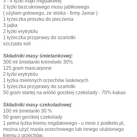
3 - 4 łyżki mąki migdałowej
2 łyżki bezcukrowego musu jabłkowego
( użyłam gotowego, ze słoika - firmy Jamar )
1 łyżeczka proszku do pieczenia
3 jajka
2 łyżki erytrytolu
1 łyżeczka przyprawy do szarlotki
szczypta soli
Składniki masy śmietankowej:
300 ml śmietanki kremówki 30%
125 gram mascarpone
2 łyżki erytrytolu
1 łyżka mielonych orzechów laskowych
1 łyżeczka przyprawy do szarlotki
50 gram startej na wiórki gorzkiej czekolady - 70% kakao
Składniki masy czekoladowej:
100 ml śmietanki 30 %
50 gram gorzkiej czekolady
1 pełna łyżka kremu migdałowego - u mnie z podketo.pl,
można użyć masła orzechowego lub innego ulubionego
kremu z orzechów.