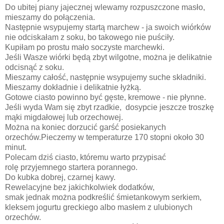
Do ubitej piany jajecznej wlewamy rozpuszczone masło,
mieszamy do połączenia.
Następnie wsypujemy startą marchew - ja swoich wiórków
nie odciskałam z soku, bo takowego nie puściły.
Kupiłam po prostu mało soczyste marchewki.
Jeśli Wasze wiórki będą zbyt wilgotne, można je delikatnie
odcisnąć z soku.
Mieszamy całość, następnie wsypujemy suche składniki.
Mieszamy dokładnie i delikatnie łyżką.
Gotowe ciasto powinno być gęste, kremowe - nie płynne.
Jeśli wyda Wam się zbyt rzadkie, dosypcie jeszcze troszkę
mąki migdałowej lub orzechowej.
Można na koniec dorzucić garść posiekanych
orzechów.Pieczemy w temperaturze 170 stopni około 30
minut.
Polecam dziś ciasto, któremu warto przypisać
rolę przyjemnego startera porannego.
Do kubka dobrej, czarnej kawy.
Rewelacyjne bez jakichkolwiek dodatków,
smak jednak można podkreślić śmietankowym serkiem,
kleksem jogurtu greckiego albo masłem z ulubionych
orzechów.