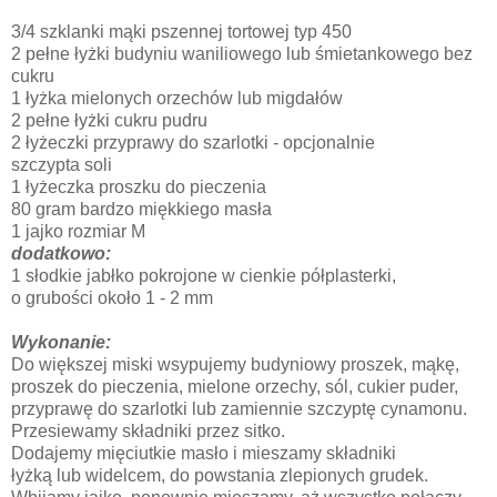
3/4 szklanki mąki pszennej tortowej typ 450
2 pełne łyżki budyniu waniliowego lub śmietankowego bez
cukru
1 łyżka mielonych orzechów lub migdałów
2 pełne łyżki cukru pudru
2 łyżeczki przyprawy do szarlotki - opcjonalnie
szczypta soli
1 łyżeczka proszku do pieczenia
80 gram bardzo miękkiego masła
1 jajko rozmiar M
dodatkowo:
1 słodkie jabłko pokrojone w cienkie półplasterki,
o grubości około 1 - 2 mm
Wykonanie:
Do większej miski wsypujemy budyniowy proszek, mąkę,
proszek do pieczenia, mielone orzechy, sól, cukier puder,
przyprawę do szarlotki lub zamiennie szczyptę cynamonu.
Przesiewamy składniki przez sitko.
Dodajemy mięciutkie masło i mieszamy składniki
łyżką lub widelcem, do powstania zlepionych grudek.