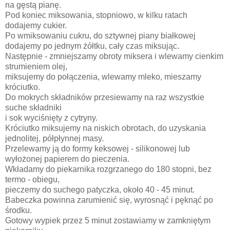
na gęstą pianę.
Pod koniec miksowania, stopniowo, w kilku ratach
dodajemy cukier.
Po wmiksowaniu cukru, do sztywnej piany białkowej
dodajemy po jednym żółtku, cały czas miksując.
Następnie - zmniejszamy obroty miksera i wlewamy cienkim
strumieniem olej,
miksujemy do połączenia, wlewamy mleko, mieszamy
króciutko.
Do mokrych składników przesiewamy na raz wszystkie
suche składniki
i sok wyciśnięty z cytryny.
Króciutko miksujemy na niskich obrotach, do uzyskania
jednolitej, półpłynnej masy.
Przelewamy ją do formy keksowej - silikonowej lub
wyłożonej papierem do pieczenia.
Wkładamy do piekarnika rozgrzanego do 180 stopni, bez
termo - obiegu,
pieczemy do suchego patyczka, około 40 - 45 minut.
Babeczka powinna zarumienić się, wyrosnąć i pęknąć po
środku.
Gotowy wypiek przez 5 minut zostawiamy w zamkniętym