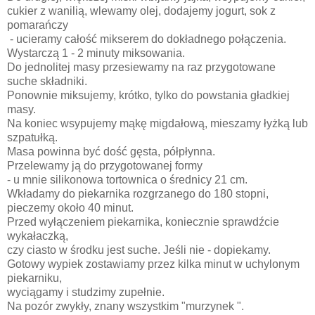
cukier z wanilią, wlewamy olej, dodajemy jogurt, sok z
pomarańczy
- ucieramy całość mikserem do dokładnego połączenia.
Wystarczą 1 - 2 minuty miksowania.
Do jednolitej masy przesiewamy na raz przygotowane
suche składniki.
Ponownie miksujemy, krótko, tylko do powstania gładkiej
masy.
Na koniec wsypujemy mąkę migdałową, mieszamy łyżką lub
szpatułką.
Masa powinna być dość gęsta, półpłynna.
Przelewamy ją do przygotowanej formy
- u mnie silikonowa tortownica o średnicy 21 cm.
Wkładamy do piekarnika rozgrzanego do 180 stopni,
pieczemy około 40 minut.
Przed wyłączeniem piekarnika, koniecznie sprawdźcie
wykałaczką,
czy ciasto w środku jest suche. Jeśli nie - dopiekamy.
Gotowy wypiek zostawiamy przez kilka minut w uchylonym
piekarniku,
wyciągamy i studzimy zupełnie.
Na pozór zwykły, znany wszystkim "murzynek ".