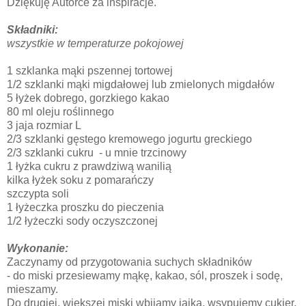
Dziękuję Autorce za inspiracje.
Składniki:
wszystkie w temperaturze pokojowej
1 szklanka mąki pszennej tortowej
1/2 szklanki mąki migdałowej lub zmielonych migdałów
5 łyżek dobrego, gorzkiego kakao
80 ml oleju roślinnego
3 jaja rozmiar L
2/3 szklanki gęstego kremowego jogurtu greckiego
2/3 szklanki cukru - u mnie trzcinowy
1 łyżka cukru z prawdziwą wanilią
kilka łyżek soku z pomarańczy
szczypta soli
1 łyżeczka proszku do pieczenia
1/2 łyżeczki sody oczyszczonej
Wykonanie:
Zaczynamy od przygotowania suchych składników
- do miski przesiewamy mąkę, kakao, sól, proszek i sodę,
mieszamy.
Do drugiej, większej miski wbijamy jajka, wsypujemy cukier,