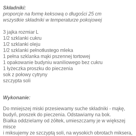
Składniki:
proporcje na formę keksową o długości 25 cm
wszystkie składniki w temperaturze pokojowej
3 jajka rozmiar L
1/2 szklanki cukru
1/2 szklanki oleju
1/2 szklanki pełnotłustego mleka
1 pełna szklanka mąki pszennej tortowej
1 opakowanie budyniu waniliowego bez cukru
1 łyżeczka proszku do pieczenia
sok z połowy cytryny
szczypta soli
Wykonanie:
Do mniejszej miski przesiewamy suche składniki - mąkę,
budyń, proszek do pieczenia. Odstawiamy na bok.
Białka oddzielamy od żółtek, umieszczamy je w większej
misce
i miksujemy ze szczyptą soli, na wysokich obrotach miksera,