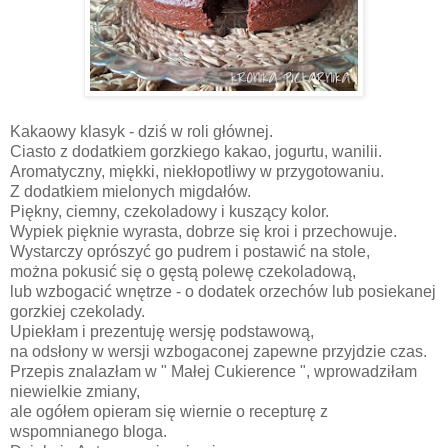
Kakaowy klasyk - dziś w roli głównej.
Ciasto z dodatkiem gorzkiego kakao, jogurtu, wanilii.
Aromatyczny, miękki, niekłopotliwy w przygotowaniu.
Z dodatkiem mielonych migdałów.
Piękny, ciemny, czekoladowy i kuszący kolor.
Wypiek pięknie wyrasta, dobrze się kroi i przechowuje.
Wystarczy oprószyć go pudrem i postawić na stole,
można pokusić się o gęstą polewę czekoladową,
lub wzbogacić wnętrze - o dodatek orzechów lub posiekanej
gorzkiej czekolady.
Upiekłam i prezentuję wersję podstawową,
na odsłony w wersji wzbogaconej zapewne przyjdzie czas.
Przepis znalazłam w " Małej Cukierence ", wprowadziłam
niewielkie zmiany,
ale ogółem opieram się wiernie o recepturę z
wspomnianego bloga.