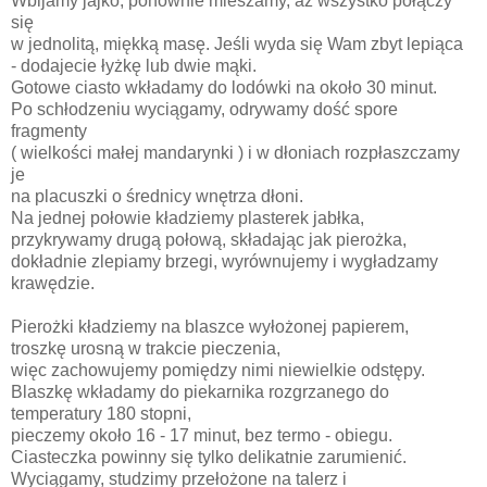
Wbijamy jajko, ponownie mieszamy, aż wszystko połączy
się
w jednolitą, miękką masę. Jeśli wyda się Wam zbyt lepiąca
- dodajecie łyżkę lub dwie mąki.
Gotowe ciasto wkładamy do lodówki na około 30 minut.
Po schłodzeniu wyciągamy, odrywamy dość spore
fragmenty
( wielkości małej mandarynki ) i w dłoniach rozpłaszczamy
je
na placuszki o średnicy wnętrza dłoni.
Na jednej połowie kładziemy plasterek jabłka,
przykrywamy drugą połową, składając jak pierożka,
dokładnie zlepiamy brzegi, wyrównujemy i wygładzamy
krawędzie.
Pierożki kładziemy na blaszce wyłożonej papierem,
troszkę urosną w trakcie pieczenia,
więc zachowujemy pomiędzy nimi niewielkie odstępy.
Blaszkę wkładamy do piekarnika rozgrzanego do
temperatury 180 stopni,
pieczemy około 16 - 17 minut, bez termo - obiegu.
Ciasteczka powinny się tylko delikatnie zarumienić.
Wyciągamy, studzimy przełożone na talerz i