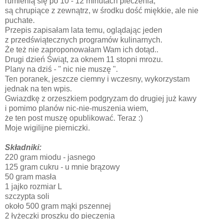
rumienią się po 10 - 12 minutach pieczenia,
są chrupiące z zewnątrz, w środku dość miękkie, ale nie
puchate.
Przepis zapisałam lata temu, oglądając jeden
z przedświątecznych programów kulinarnych.
Że też nie zaproponowałam Wam ich dotąd..
Drugi dzień Świąt, za oknem 11 stopni mrozu.
Plany na dziś - " nic nie muszę ".
Ten poranek, jeszcze ciemny i wczesny, wykorzystam
jednak na ten wpis.
Gwiazdkę z orzeszkiem podgryzam do drugiej już kawy
i pomimo planów nic-nie-muszenia wiem,
że ten post muszę opublikować. Teraz :)
Moje wigilijne pierniczki.
Składniki:
220 gram miodu - jasnego
125 gram cukru - u mnie brązowy
50 gram masła
1 jajko rozmiar L
szczypta soli
około 500 gram mąki pszennej
2 łyżeczki proszku do pieczenia