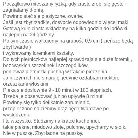
Początkowo mieszamy łyżką, gdy ciasto zrobi się gęste -
zagniatamy dłonią.
Powinno stać się plastyczne, zwarte.
Jeśli jest zbyt rzadkie, dosypcie odpowiednio więcej mąki.
Gotową kulę ciasta wkładamy na kilka godzin do lodówki,
najlepiej na 24 godziny.
Po tym czasie wałkujemy na grubość 0,5 cm ( cieńsze będą
zbyt twarde )
i wykrawamy foremkami kształty.
Do tych pierniczków najlepiej sprawdzają się duże foremki,
bez wąskich szczelinek i szczególików,
ponieważ pierniczki puchną w trakcie pieczenia.
Ja niczym ich nie smaruję, jedynie ozdabiam niektóre
orzeszkami włoskimi.
Pieką się dosłownie 9 - 10 minut w 180 stopniach.
Trzeba je obserwować już po upływie 8 minut.
Powinny się tylko delikatnie zarumienić,
przepieczone na ciemny brąz będą twardawe po
wystudzeniu.
I to wszystko. Studzimy na kratce kuchennej,
takie piękne, miodowo złote, pulchne, upychamy w słoik.
Nie w puszkę. Zbyt ładne na puszkę.