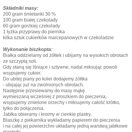
Składniki masy:
200 gram śmietanki 30 %
100 gram białej czekolady
60 gram gorzkiej czekolady
1 łyżka przyprawy do piernika
kilka sztuk cukierków marcepanowych w czekoladzie
Wykonanie biszkopta:
Białka oddzielamy od żółtek i ubijamy na wysokich obrotach
ze szczyptą soli.
Gdy staną się lśniące i sztywne, nadal miksując powoli
wsypujemy cukier.
Do ubitej piany po kolei dodajemy żółtka
- ubijając już na zwolnionych obrotach.
Następnie przesiewamy do masy mąkę
wymieszaną wcześniej z proszkiem do pieczenia,
wsypujemy zmielone orzechy i miksujemy całość krótko,
tylko do połączenia.
Jabłka obieramy i kroimy w cienkie plastry.
Blaszkę z piekarnika wykładamy papierem do pieczenia
i na całej jej powierzchni układamy jedną warstwą jabłkowe
plasterki.