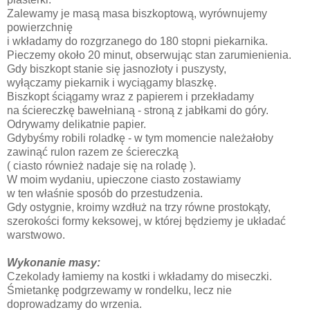
Zalewamy je masą masa biszkoptową, wyrównujemy
powierzchnię
i wkładamy do rozgrzanego do 180 stopni piekarnika.
Pieczemy około 20 minut, obserwując stan zarumienienia.
Gdy biszkopt stanie się jasnozłoty i puszysty,
wyłączamy piekarnik i wyciągamy blaszkę.
Biszkopt ściągamy wraz z papierem i przekładamy
na ściereczkę bawełnianą - stroną z jabłkami do góry.
Odrywamy delikatnie papier.
Gdybyśmy robili roladkę - w tym momencie należałoby
zawinąć rulon razem ze ściereczką
( ciasto również nadaje się na roladę ).
W moim wydaniu, upieczone ciasto zostawiamy
w ten właśnie sposób do przestudzenia.
Gdy ostygnie, kroimy wzdłuż na trzy równe prostokąty,
szerokości formy keksowej, w której będziemy je układać
warstwowo.
Wykonanie masy:
Czekolady łamiemy na kostki i wkładamy do miseczki.
Śmietankę podgrzewamy w rondelku, lecz nie
doprowadzamy do wrzenia.