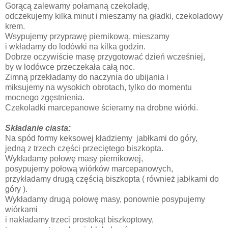
Gorącą zalewamy połamaną czekoladę,
odczekujemy kilka minut i mieszamy na gładki, czekoladowy
krem.
Wsypujemy przyprawę piernikową, mieszamy
i wkładamy do lodówki na kilka godzin.
Dobrze oczywiście masę przygotować dzień wcześniej,
by w lodówce przeczekała całą noc.
Zimną przekładamy do naczynia do ubijania i
miksujemy na wysokich obrotach, tylko do momentu
mocnego zgęstnienia.
Czekoladki marcepanowe ścieramy na drobne wiórki.
Składanie ciasta:
Na spód formy keksowej kładziemy jabłkami do góry,
jedną z trzech części przeciętego biszkopta.
Wykładamy połowę masy piernikowej,
posypujemy połową wiórków marcepanowych,
przykładamy drugą częścią biszkopta ( również jabłkami do
góry ).
Wykładamy drugą połowę masy, ponownie posypujemy
wiórkami
i nakładamy trzeci prostokąt biszkoptowy,