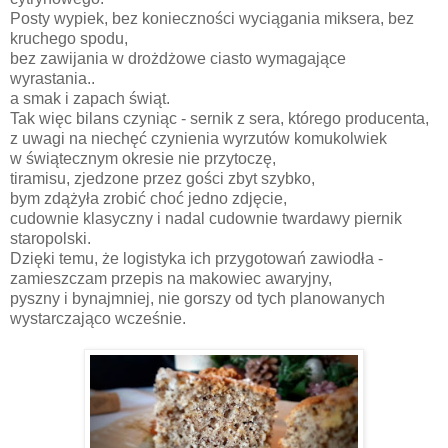
Posty wypiek, bez konieczności wyciągania miksera, bez
kruchego spodu,
bez zawijania w drożdżowe ciasto wymagające
wyrastania..
a smak i zapach świąt.
Tak więc bilans czyniąc - sernik z sera, którego producenta,
z uwagi na niechęć czynienia wyrzutów komukolwiek
w świątecznym okresie nie przytoczę,
tiramisu, zjedzone przez gości zbyt szybko,
bym zdążyła zrobić choć jedno zdjęcie,
cudownie klasyczny i nadal cudownie twardawy piernik
staropolski.
Dzięki temu, że logistyka ich przygotowań zawiodła -
zamieszczam przepis na makowiec awaryjny,
pyszny i bynajmniej, nie gorszy od tych planowanych
wystarczająco wcześnie.