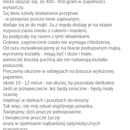
może okazać się, że 400 - 450 gram w zupełności
wystarczy.
Są dwie szkoły dodawania przypraw
- w przepisie przeze mnie zapisanym,
dodaje się je do mąki. Ja z reguły dodaję je na etapie
rozpuszczania miodu z cukrem i masłem,
by podgrzały się razem z tymi składnikami.
Gotowe, zagniecione ciasto nie wymaga chłodzenia.
Od razu rozwałkowujemy je na blacie podsypanym mąką,
wycinamy kształty - mogą być i duże i małe,
pierniczki troszkę puchną ale nie nabierają kształtu
poduszek.
Pieczemy ułożone w odstępach na blaszce wyłożonej
papierem,
około 10 - 12 minut - nie dłużej, by pozostały delikatne.
Jeśli je przepieczecie, tez będą smaczne - będą miały
szansę
mięknąć w słoikach i puszkach do wiosny.
Tak więc, oto mój rytuał wigilijnego poranka.
Świętujmy, dziś jeszcze pełnoprawnie.
I świątecznie jeszcze życzę:
wiary w spełnianie najbardziej optymistycznych
scenariuszy