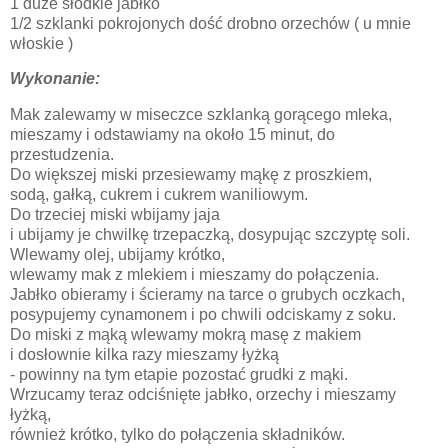
1 duże słodkie jabłko
1/2 szklanki pokrojonych dość drobno orzechów ( u mnie
włoskie )
Wykonanie:
Mak zalewamy w miseczce szklanką gorącego mleka,
mieszamy i odstawiamy na około 15 minut, do
przestudzenia.
Do większej miski przesiewamy mąkę z proszkiem,
sodą, gałką, cukrem i cukrem waniliowym.
Do trzeciej miski wbijamy jaja
i ubijamy je chwilkę trzepaczką, dosypując szczyptę soli.
Wlewamy olej, ubijamy krótko,
wlewamy mak z mlekiem i mieszamy do połączenia.
Jabłko obieramy i ścieramy na tarce o grubych oczkach,
posypujemy cynamonem i po chwili odciskamy z soku.
Do miski z mąką wlewamy mokrą masę z makiem
i dosłownie kilka razy mieszamy łyżką
- powinny na tym etapie pozostać grudki z mąki.
Wrzucamy teraz odciśnięte jabłko, orzechy i mieszamy
łyżką,
również krótko, tylko do połączenia składników.