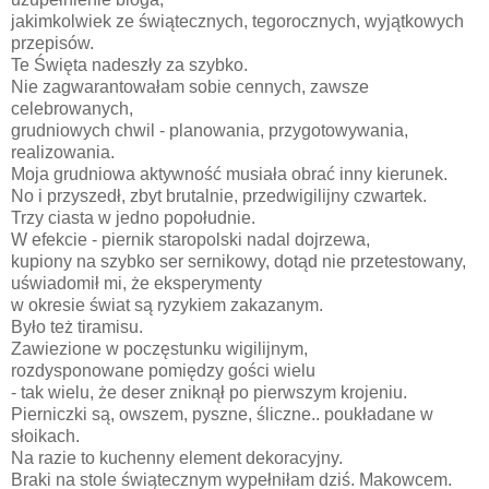
jakimkolwiek ze świątecznych, tegorocznych, wyjątkowych
przepisów.
Te Święta nadeszły za szybko.
Nie zagwarantowałam sobie cennych, zawsze
celebrowanych,
grudniowych chwil - planowania, przygotowywania,
realizowania.
Moja grudniowa aktywność musiała obrać inny kierunek.
No i przyszedł, zbyt brutalnie, przedwigilijny czwartek.
Trzy ciasta w jedno popołudnie.
W efekcie - piernik staropolski nadal dojrzewa,
kupiony na szybko ser sernikowy, dotąd nie przetestowany,
uświadomił mi, że eksperymenty
w okresie świat są ryzykiem zakazanym.
Było też tiramisu.
Zawiezione w poczęstunku wigilijnym,
rozdysponowane pomiędzy gości wielu
- tak wielu, że deser zniknął po pierwszym krojeniu.
Pierniczki są, owszem, pyszne, śliczne.. poukładane w
słoikach.
Na razie to kuchenny element dekoracyjny.
Braki na stole świątecznym wypełniłam dziś. Makowcem.