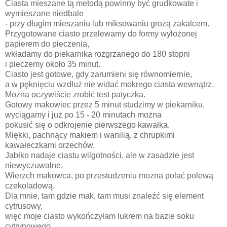
Ciasta mieszane tą metodą powinny być grudkowate i
wymieszane niedbale
- przy długim mieszaniu lub miksowaniu grożą zakalcem.
Przygotowane ciasto przelewamy do formy wyłożonej
papierem do pieczenia,
wkładamy do piekarnika rozgrzanego do 180 stopni
i pieczemy około 35 minut.
Ciasto jest gotowe, gdy zarumieni się równomiernie,
a w pęknięciu wzdłuż nie widać mokrego ciasta wewnątrz.
Można oczywiście zrobić test patyczka.
Gotowy makowiec przez 5 minut studzimy w piekarniku,
wyciągamy i już po 15 - 20 minutach można
pokusić się o odkrojenie pierwszego kawałka.
Miękki, pachnący makiem i wanilią, z chrupkimi
kawałeczkami orzechów.
Jabłko nadaje ciastu wilgotności, ale w zasadzie jest
niewyczuwalne.
Wierzch makowca, po przestudzeniu można polać polewą
czekoladową.
Dla mnie, tam gdzie mak, tam musi znaleźć się element
cytrusowy,
więc moje ciasto wykończyłam lukrem na bazie soku
cytrynowego.