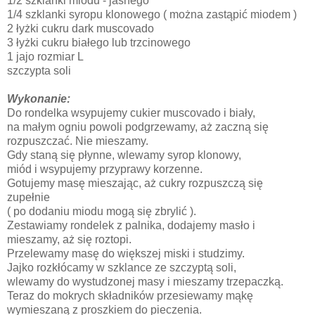
1/2 szklanki miodu - jasnego
1/4 szklanki syropu klonowego ( można zastąpić miodem )
2 łyżki cukru dark muscovado
3 łyżki cukru białego lub trzcinowego
1 jajo rozmiar L
szczypta soli
Wykonanie:
Do rondelka wsypujemy cukier muscovado i biały,
na małym ogniu powoli podgrzewamy, aż zaczną się
rozpuszczać. Nie mieszamy.
Gdy staną się płynne, wlewamy syrop klonowy,
miód i wsypujemy przyprawy korzenne.
Gotujemy masę mieszając, aż cukry rozpuszczą się
zupełnie
( po dodaniu miodu mogą się zbrylić ).
Zestawiamy rondelek z palnika, dodajemy masło i
mieszamy, aż się roztopi.
Przelewamy masę do większej miski i studzimy.
Jajko rozkłócamy w szklance ze szczyptą soli,
wlewamy do wystudzonej masy i mieszamy trzepaczką.
Teraz do mokrych składników przesiewamy mąkę
wymieszaną z proszkiem do pieczenia.