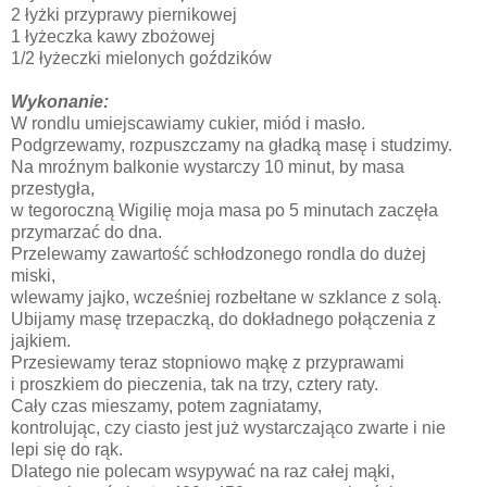
2 łyżki przyprawy piernikowej
1 łyżeczka kawy zbożowej
1/2 łyżeczki mielonych goździków
Wykonanie:
W rondlu umiejscawiamy cukier, miód i masło.
Podgrzewamy, rozpuszczamy na gładką masę i studzimy.
Na mroźnym balkonie wystarczy 10 minut, by masa
przestygła,
w tegoroczną Wigilię moja masa po 5 minutach zaczęła
przymarzać do dna.
Przelewamy zawartość schłodzonego rondla do dużej
miski,
wlewamy jajko, wcześniej rozbełtane w szklance z solą.
Ubijamy masę trzepaczką, do dokładnego połączenia z
jajkiem.
Przesiewamy teraz stopniowo mąkę z przyprawami
i proszkiem do pieczenia, tak na trzy, cztery raty.
Cały czas mieszamy, potem zagniatamy,
kontrolując, czy ciasto jest już wystarczająco zwarte i nie
lepi się do rąk.
Dlatego nie polecam wsypywać na raz całej mąki,