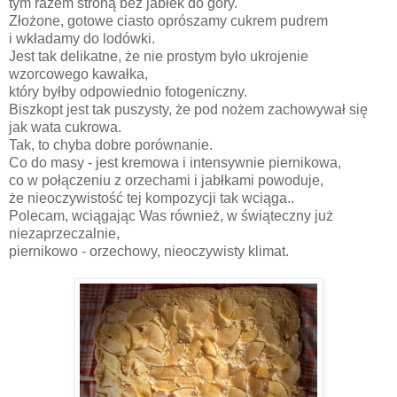
tym razem stroną bez jabłek do góry.
Złożone, gotowe ciasto oprószamy cukrem pudrem
i wkładamy do lodówki.
Jest tak delikatne, że nie prostym było ukrojenie
wzorcowego kawałka,
który byłby odpowiednio fotogeniczny.
Biszkopt jest tak puszysty, że pod nożem zachowywał się
jak wata cukrowa.
Tak, to chyba dobre porównanie.
Co do masy - jest kremowa i intensywnie piernikowa,
co w połączeniu z orzechami i jabłkami powoduje,
że nieoczywistość tej kompozycji tak wciąga..
Polecam, wciągając Was również, w świąteczny już
niezaprzeczalnie,
piernikowo - orzechowy, nieoczywisty klimat.