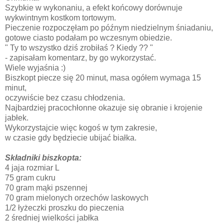
Szybkie w wykonaniu, a efekt końcowy dorównuje
wykwintnym kostkom tortowym.
Pieczenie rozpoczęłam po późnym niedzielnym śniadaniu,
gotowe ciasto podałam po wczesnym obiedzie.
" Ty to wszystko dziś zrobiłaś ? Kiedy ?? "
- zapisałam komentarz, by go wykorzystać.
Wiele wyjaśnia :)
Biszkopt piecze się 20 minut, masa ogółem wymaga 15
minut,
oczywiście bez czasu chłodzenia.
Najbardziej pracochłonne okazuje się obranie i krojenie
jabłek.
Wykorzystajcie więc kogoś w tym zakresie,
w czasie gdy będziecie ubijać białka.
Składniki biszkopta:
4 jaja rozmiar L
75 gram cukru
70 gram mąki pszennej
70 gram mielonych orzechów laskowych
1/2 łyżeczki proszku do pieczenia
2 średniej wielkości jabłka