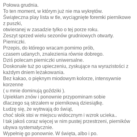
Połowa grudnia.
To ten moment, w którym już nie ma wykrętów.
Świąteczna play lista w tle, wyciągnięte foremki piernikowe
z puszki,
otwieranej w zasadzie tylko o tej porze roku.
Zeszyt sprzed wielu sezonów grudniowych otwarty.
Pierniczki.
Przepis, do którego wracam pomimo prób,
czasem udanych, znalezienia równie dobrego.
Dziś polecam pierniczki uniwersalne.
Doskonałe tuż po upieczeniu, zyskujące na wyrazistości z
każdym dniem leżakowania.
Bez kakao, o pięknym miodowym kolorze, intensywnie
korzenne
( u mnie dominują goździki ).
Upiekłam znów i ponownie przypominam sobie
dlaczego są strzałem w piernikową dziesiątkę.
Łudzę się, że wytrwają do świąt,
choć słoik stoi w miejscu widocznym i wzrok ucieka..
I tak jakoś coraz więcej w nim pustej przestrzeni, pierników
ubywa systematycznie.
Wypełnię go ponownie. W święta, albo i po.