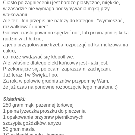
Ciasto po zagnieceniu jest bardzo plastyczne, miękkie,
w zasadzie nie wymaga podsypywania mąką przy
wałkowaniu.
Ale też - ten przepis nie należy do kategorii "wymieszać,
rozwałkować i upiec".
Gotowe ciasto powinno spędzić noc, lub przynajmniej kilka
godzin w chłodzie,
a jego przygotowanie trzeba rozpocząć od karmelizowania
cukru,
co może wydawać się kłopotliwe.
Ale, właśnie dlatego efekt końcowy jest - jaki jest.
Przekonajcie się, polecam, zapraszam, zachęcam.
Już teraz. I w Święta. I po.
Za rok, w połowie grudnia znów przypomnę Wam,
że już czas na ponowne rozpoczęcie tego maratonu :)
Składniki:
250 gram mąki pszennej tortowej
1 pełna łyżeczka proszku do pieczenia
1 opakowanie przypraw piernikowych
szczypta goździków, anyżu
50 gram masła