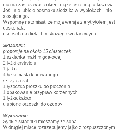
można zastosować cukier i mąkę pszenną, orkiszową.
Jeśli nie lubicie posmaku słodzika w wypiekach - nie
stosujcie go.
Wspomnę natomiast, że moja wersja z erytrytolem jest
doskonała
dla osób na dietach niskowęglowodanowych.
Składniki:
proporcje na około 15 ciasteczek
1 szklanka mąki migdałowej
2 łyżki erytrytolu
1 jajko
4 łyżki masła klarowanego
szczypta soli
1 łyżeczka proszku do pieczenia
1 opakowanie przypraw korzennych
1 łyżka kakao
ulubione orzeszki do ozdoby
Wykonanie:
Sypkie składniki mieszamy ze sobą.
W drugiej misce roztrzepujemy jajko z rozpuszczonym