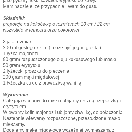
jako pyszny, lekki kawałek wypieku do kawy.
Mam nadzieję, że przypadnie i Wam do gustu.
Składniki:
proporcje na keksówkę o rozmiarach 10 cm / 22 cm
wszystkie w temperaturze pokojowej
3 jaja rozmiar L
200 ml gęstego kefiru ( może być jogurt grecki )
1 łyżka majonezu
80 gram rozpuszczonego oleju kokosowego lub masła
50 gram erytrytolu
2 łyżeczki proszku do pieczenia
200 gram mąki migdałowej
1 łyżeczka cukru z prawdziwą wanilią
Wykonanie:
Całe jaja wbijamy do miski i ubijamy ręczną trzepaczką z
erytrytolem.
Wlewamy kefir, majonez i ubijamy chwilkę, do połączenia.
Następnie wlewamy rozpuszczone, przestudzone masło,
mieszamy.
Dodajemy mąkę migdałową wcześniej wymieszaną z