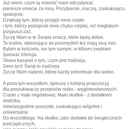
Już wiem, czym tą nowość mam odczytywać,
pierwsze emocje za mną. Pozytywnie, inaczej, zaskakująco,
spokojnie.
Dziękuję tym, którzy przyjęli mnie ciepło
i tym, którzy pożegnali mnie chyba cieplej, niż mogłabym
przypuszczać.
Życzę Wam w te Święta emocji, które będą dobre.
Te trudne, skłaniające do przemyśleń też mają swą moc.
Byłam w kościele, nie tym samym, w którym zwykłam
śpiewać Alleluja.
Słowa kazania o tym, czym jest nadzieja.
Sens tych Świąt to nadzieja.
Życzę Wam nadziei, której każdy potrzebuje dla siebie.
A poza tym wszystkim, śpieszę z kolejną propozycją
dla poszukiwaczy przepisów nisko - węglowodanowych.
Ciasto z mąki migdałowej. Mało słodkie - z dodatkiem
słodzika,
niewiarygodnie puszyste, zaskakująco wilgotne i
uniwersalne.
Do wszystkiego. Na słodko, jako dodatek do świątecznych
past jajecznych,