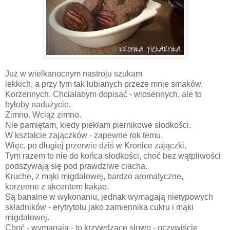
Już w wielkanocnym nastroju szukam
lekkich, a przy tym tak lubianych przeze mnie smaków.
Korzennych. Chciałabym dopisać - wiosennych, ale to
byłoby nadużycie.
Zimno. Wciąż zimno.
Nie pamiętam, kiedy piekłam piernikowe słodkości.
W kształcie zajączków - zapewne rok temu.
Więc, po długiej przerwie dziś w Kronice zajączki.
Tym razem to nie do końca słodkości, choć bez wątpliwości
podszywają się pod prawdziwe ciacha.
Kruche, z mąki migdałowej, bardzo aromatyczne,
korzenne z akcentem kakao.
Są banalne w wykonaniu, jednak wymagają nietypowych
składników - erytrytolu jako zamiennika cukru i mąki
migdałowej.
Choć - wymagają - to krzywdzące słowo - oczywiście