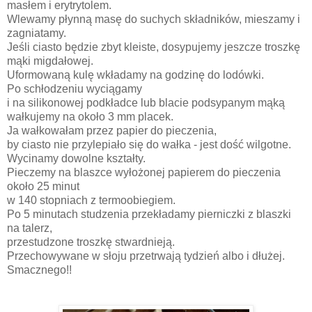
masłem i erytrytolem.
Wlewamy płynną masę do suchych składników, mieszamy i
zagniatamy.
Jeśli ciasto będzie zbyt kleiste, dosypujemy jeszcze troszkę
mąki migdałowej.
Uformowaną kulę wkładamy na godzinę do lodówki.
Po schłodzeniu wyciągamy
i na silikonowej podkładce lub blacie podsypanym mąką
wałkujemy na około 3 mm placek.
Ja wałkowałam przez papier do pieczenia,
by ciasto nie przylepiało się do wałka - jest dość wilgotne.
Wycinamy dowolne kształty.
Pieczemy na blaszce wyłożonej papierem do pieczenia
około 25 minut
w 140 stopniach z termoobiegiem.
Po 5 minutach studzenia przekładamy pierniczki z blaszki
na talerz,
przestudzone troszkę stwardnieją.
Przechowywane w słoju przetrwają tydzień albo i dłużej.
Smacznego!!