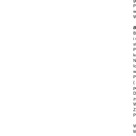
g
P
w
W
B
B
i
s
P
k
N
I
w
P
(
p
D
z
W
Z
P
W
M