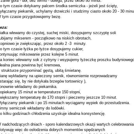
rzanie góra - dół, bez termo - obiegu, przez około 50 minut.
o tym czasie dotykamy palcem środka serniczka - jeżeli jest ścięty,
yłączamy piekarnik, uchylamy drzwiczki i studzimy ciasto około 20 - 30 minu
 tym czasie przygotowujemy bezę.
eza:
iałka wlewamy do czystej, suchej miski, dosypujemy szczyptę soli
 ubijamy mikserem - początkowo na niskich obrotach,
topniowo je zwiększając, przez około 2 -3 minuty.
o tym czasie łyżka po łyżce dosypujemy cukier,
ontynuując miksowanie przez kolejne 5 minut.
a koniec wlewamy sok z cytryny i wsypujemy łyżeczkę proszku budyniowego
dealna piana powinna być kremowa,
 strukturze przypominać gęstą, ubitą śmietanę.
ianę wykładamy na upieczony sernik, równomiernie rozprowadzamy
 starając się, by nie dotykała brzegów tortownicy ),
onownie wkładamy do piekarnika.
opiekamy 15 minut w temperaturze 150 stopni,
większamy temperaturę do 170 stopni i pieczemy jeszcze 10 minut.
yłączamy piekarnik i po 15 minutach wyciągamy wypiek do przestudzenia.
imny serniczek wkładamy do lodówki.
o kilku godzinach chłodzenia uzyskuje idealna konsystencję.
 nadchodzących dniach - sporo kalendarzowych okazji wartych celebrowani
otywuję więc do osłodzenia dobrych momentów spędzanych