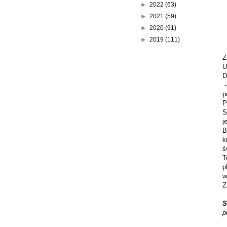
►
2022
(63)
►
2021
(59)
►
2020
(91)
►
2019
(111)
Z
U
D
-
p
P
S
j
B
k
ś
T
p
w
Z
S
p