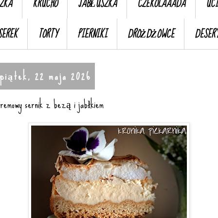
ZKA
KRUCHO
JABŁUSZKA
CZEKOLAAADA
UC
SEREK
TORTY
PIERNIKI
DROŻDŻOWCE
DESER
piątek, 22 maja 2026
remowy sernik z bezą i jabłkiem