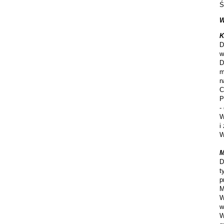
Ś
W
K
D
w
D
m
n
C
P
-
W
i
W
M
D
t
p
M
W
w
W