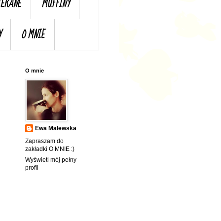
IERANE
MUFFINY
Y
O MNIE
O mnie
Ewa Malewska
Zapraszam do
zakładki O MNIE :)
Wyświetl mój pełny
profil