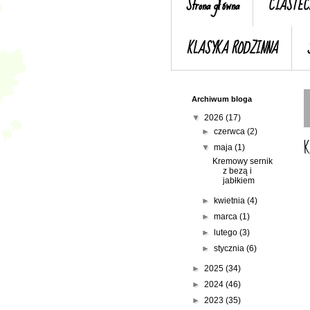
Strona główna
CIASTEC
KLASYKA RODZINNA
Archiwum bloga
▼
2026
(17)
►
czerwca
(2)
K
▼
maja
(1)
Kremowy sernik
z bezą i
jabłkiem
►
kwietnia
(4)
►
marca
(1)
►
lutego
(3)
►
stycznia
(6)
►
2025
(34)
►
2024
(46)
►
2023
(35)