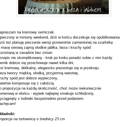
apraszam na kremowy serniczek.
pieczony w miniony weekend, dziś w końcu doczekuje się opublikowania.
ziś też planuję pieczenie wersji przewrotnie zamienionej na szarlotkę
 masę serową zajmą słodkie jabłka, beza i kruchy spód
ozostaną w zasadzie bez zmian.
rzepis nie skomplikowany - krok po kroku poradzi sobie z nim każdy.
ernik dobrze się przechowuje nawet kilka dni,
est kremowy, delikatny, elegancko prezentuje się w przekroju.
eza tworzy miękką, słodką, przyjemną warstwę,
ruchy spód jest dobrze wypieczony,
wietnie komponuje się z całością.
o propozycja na każdą okoliczność, choć może niekoniecznie
lenerową w słońcu - wypiek najlepiej smakuje schłodzony,
yciągnięty z lodówki bezpośrednio przed podaniem.
achęcam!
kładniki:
roporcje na tortownicę o średnicy 23 cm