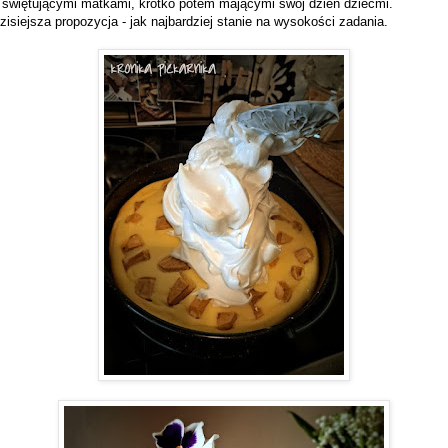
 świętującymi matkami, krótko potem mającymi swój dzień dziećmi.
zisiejsza propozycja - jak najbardziej stanie na wysokości zadania.