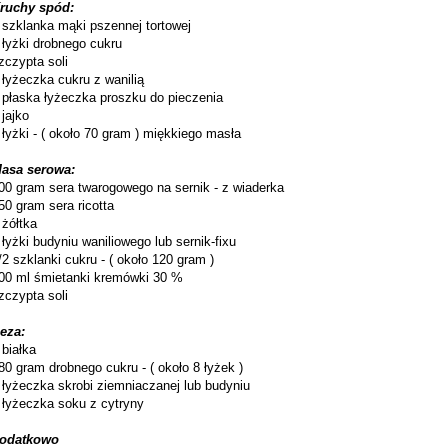
ruchy spód:
 szklanka mąki pszennej tortowej
 łyżki drobnego cukru
zczypta soli
 łyżeczka cukru z wanilią
 płaska łyżeczka proszku do pieczenia
 jajko
 łyżki - ( około 70 gram ) miękkiego masła
asa serowa:
00 gram sera twarogowego na sernik - z wiaderka
50 gram sera ricotta
 żółtka
 łyżki budyniu waniliowego lub sernik-fixu
/2 szklanki cukru - ( około 120 gram )
00 ml śmietanki kremówki 30 %
zczypta soli
eza:
 białka
80 gram drobnego cukru - ( około 8 łyżek )
 łyżeczka skrobi ziemniaczanej lub budyniu
 łyżeczka soku z cytryny
odatkowo