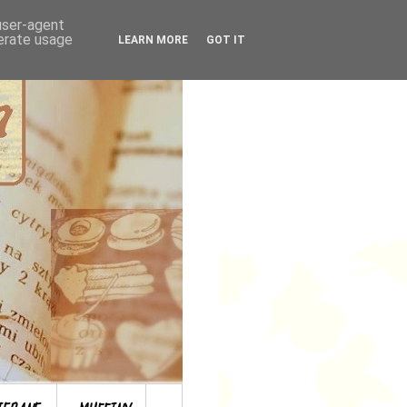
 user-agent
nerate usage
LEARN MORE
GOT IT