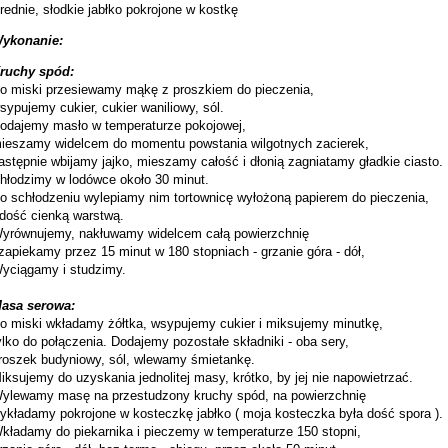
rednie, słodkie jabłko pokrojone w kostkę
ykonanie:
ruchy spód:
o miski przesiewamy mąkę z proszkiem do pieczenia,
sypujemy cukier, cukier waniliowy, sól.
odajemy masło w temperaturze pokojowej,
ieszamy widelcem do momentu powstania wilgotnych zacierek,
astępnie wbijamy jajko, mieszamy całość i dłonią zagniatamy gładkie ciasto.
hłodzimy w lodówce około 30 minut.
o schłodzeniu wylepiamy nim tortownicę wyłożoną papierem do pieczenia,
 dość cienką warstwą.
yrównujemy, nakłuwamy widelcem całą powierzchnię
 zapiekamy przez 15 minut w 180 stopniach - grzanie góra - dół,
yciągamy i studzimy.
asa serowa:
o miski wkładamy żółtka, wsypujemy cukier i miksujemy minutkę,
ylko do połączenia. Dodajemy pozostałe składniki - oba sery,
roszek budyniowy, sól, wlewamy śmietankę.
iksujemy do uzyskania jednolitej masy, krótko, by jej nie napowietrzać.
ylewamy masę na przestudzony kruchy spód, na powierzchnię
ykładamy pokrojone w kosteczkę jabłko ( moja kosteczka była dość spora ).
kładamy do piekarnika i pieczemy w temperaturze 150 stopni,