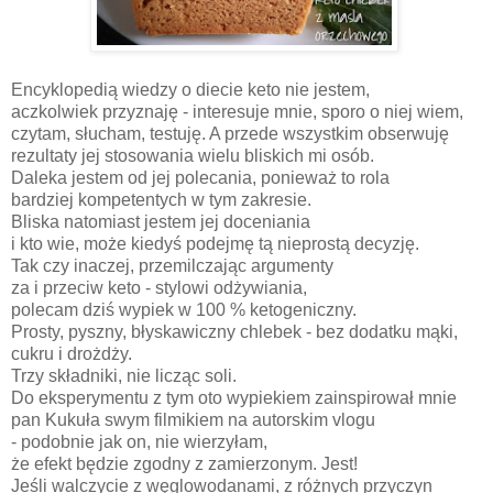
Encyklopedią wiedzy o diecie keto nie jestem,
aczkolwiek przyznaję - interesuje mnie, sporo o niej wiem,
czytam, słucham, testuję. A przede wszystkim obserwuję
rezultaty jej stosowania wielu bliskich mi osób.
Daleka jestem od jej polecania, ponieważ to rola
bardziej kompetentych w tym zakresie.
Bliska natomiast jestem jej doceniania
i kto wie, może kiedyś podejmę tą nieprostą decyzję.
Tak czy inaczej, przemilczając argumenty
za i przeciw keto - stylowi odżywiania,
polecam dziś wypiek w 100 % ketogeniczny.
Prosty, pyszny, błyskawiczny chlebek - bez dodatku mąki,
cukru i drożdży.
Trzy składniki, nie licząc soli.
Do eksperymentu z tym oto wypiekiem zainspirował mnie
pan Kukuła swym filmikiem na autorskim vlogu
- podobnie jak on, nie wierzyłam,
że efekt będzie zgodny z zamierzonym. Jest!
Jeśli walczycie z węglowodanami, z różnych przyczyn