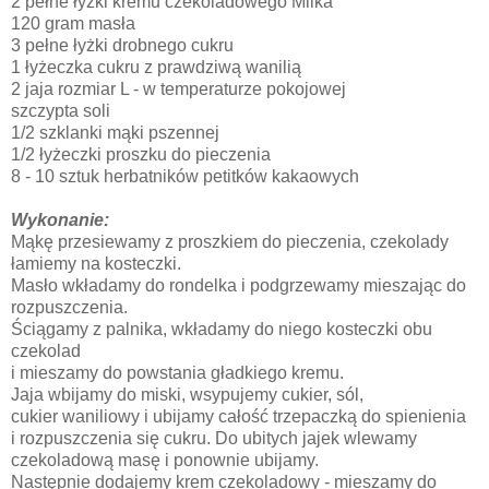
2 pełne łyżki kremu czekoladowego Milka
120 gram masła
3 pełne łyżki drobnego cukru
1 łyżeczka cukru z prawdziwą wanilią
2 jaja rozmiar L - w temperaturze pokojowej
szczypta soli
1/2 szklanki mąki pszennej
1/2 łyżeczki proszku do pieczenia
8 - 10 sztuk herbatników petitków kakaowych
Wykonanie:
Mąkę przesiewamy z proszkiem do pieczenia, czekolady
łamiemy na kosteczki.
Masło wkładamy do rondelka i podgrzewamy mieszając do
rozpuszczenia.
Ściągamy z palnika, wkładamy do niego kosteczki obu
czekolad
i mieszamy do powstania gładkiego kremu.
Jaja wbijamy do miski, wsypujemy cukier, sól,
cukier waniliowy i ubijamy całość trzepaczką do spienienia
i rozpuszczenia się cukru. Do ubitych jajek wlewamy
czekoladową masę i ponownie ubijamy.
Następnie dodajemy krem czekoladowy - mieszamy do