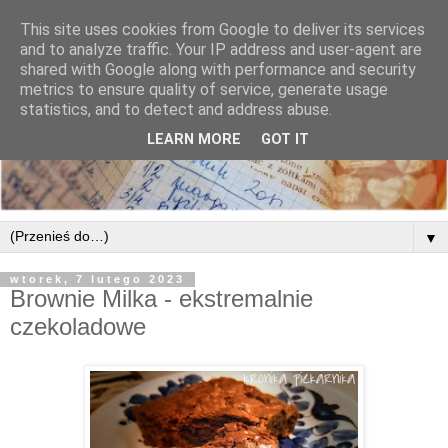
This site uses cookies from Google to deliver its services
and to analyze traffic. Your IP address and user-agent are
shared with Google along with performance and security
metrics to ensure quality of service, generate usage
statistics, and to detect and address abuse.
LEARN MORE
GOT IT
▼
wtorek, 7 lutego 2023
Brownie Milka - ekstremalnie
czekoladowe