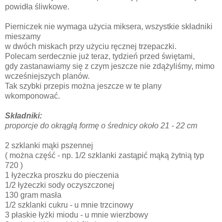
powidła śliwkowe.
Pierniczek nie wymaga użycia miksera, wszystkie składniki
mieszamy
w dwóch miskach przy użyciu ręcznej trzepaczki.
Polecam serdecznie już teraz, tydzień przed świętami,
gdy zastanawiamy się z czym jeszcze nie zdążyliśmy, mimo
wcześniejszych planów.
Tak szybki przepis można jeszcze w te plany
wkomponować.
Składniki:
proporcje do okrągłą formę o średnicy około 21 - 22 cm
2 szklanki mąki pszennej
( można część - np. 1/2 szklanki zastąpić mąką żytnią typ
720 )
1 łyżeczka proszku do pieczenia
1/2 łyżeczki sody oczyszczonej
130 gram masła
1/2 szklanki cukru - u mnie trzcinowy
3 płaskie łyżki miodu - u mnie wierzbowy