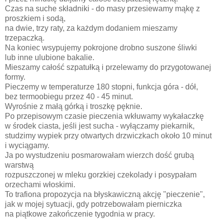
Czas na suche składniki - do masy przesiewamy mąkę z
proszkiem i sodą,
na dwie, trzy raty, za każdym dodaniem mieszamy
trzepaczką.
Na koniec wsypujemy pokrojone drobno suszone śliwki
lub inne ulubione bakalie.
Mieszamy całość szpatułką i przelewamy do przygotowanej
formy.
Pieczemy w temperaturze 180 stopni, funkcja góra - dół,
bez termoobiegu przez 40 - 45 minut.
Wyrośnie z małą górką i troszkę pęknie.
Po przepisowym czasie pieczenia wkłuwamy wykałaczkę
w środek ciasta, jeśli jest sucha - wyłączamy piekarnik,
studzimy wypiek przy otwartych drzwiczkach około 10 minut
i wyciągamy.
Ja po wystudzeniu posmarowałam wierzch dość grubą
warstwą
rozpuszczonej w mleku gorzkiej czekolady i posypałam
orzechami włoskimi.
To trafiona propozycja na błyskawiczną akcję "pieczenie",
jak w mojej sytuacji, gdy potrzebowałam pierniczka
na piątkowe zakończenie tygodnia w pracy.