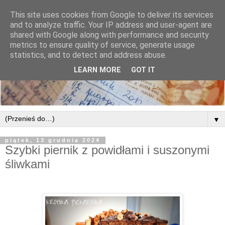
This site uses cookies from Google to deliver its services
and to analyze traffic. Your IP address and user-agent are
shared with Google along with performance and security
metrics to ensure quality of service, generate usage
statistics, and to detect and address abuse.
LEARN MORE
GOT IT
▼
piątek, 13 grudnia 2024
Szybki piernik z powidłami i suszonymi
śliwkami