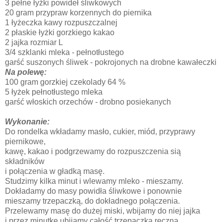
3 pełne łyżki powideł śliwkowych
20 gram przypraw korzennych do piernika
1 łyżeczka kawy rozpuszczalnej
2 płaskie łyżki gorzkiego kakao
2 jajka rozmiar L
3/4 szklanki mleka - pełnotłustego
garść suszonych śliwek - pokrojonych na drobne kawałeczki
Na polewę:
100 gram gorzkiej czekolady 64 %
5 łyżek pełnotłustego mleka
garść włoskich orzechów - drobno posiekanych
Wykonanie:
Do rondelka wkładamy masło, cukier, miód, przyprawy
piernikowe,
kawę, kakao i podgrzewamy do rozpuszczenia sią
składników
i połączenia w gładką masę.
Studzimy kilka minut i wlewamy mleko - mieszamy.
Dokładamy do masy powidła śliwkowe i ponownie
mieszamy trzepaczką, do dokładnego połączenia.
Przelewamy masę do dużej miski, wbijamy do niej jajka
i przez minutkę ubijamy całość trzepaczką ręczną.