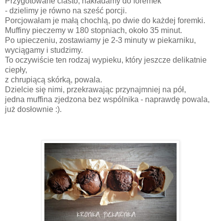
Przygotowane ciasto, nakładamy do foremek
- dzielimy je równo na sześć porcji.
Porcjowałam je małą chochlą, po dwie do każdej foremki.
Muffiny pieczemy w 180 stopniach, około 35 minut.
Po upieczeniu, zostawiamy je 2-3 minuty w piekarniku,
wyciągamy i studzimy.
To oczywiście ten rodzaj wypieku, który jeszcze delikatnie
ciepły,
z chrupiącą skórką, powala.
Dzielcie się nimi, przekrawając przynajmniej na pół,
jedna muffina zjedzona bez wspólnika - naprawdę powala,
już dosłownie :).