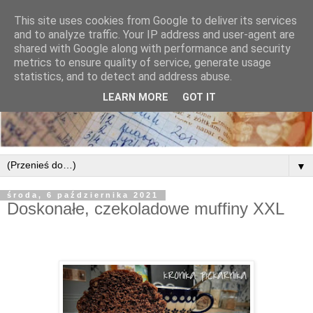
This site uses cookies from Google to deliver its services
and to analyze traffic. Your IP address and user-agent are
shared with Google along with performance and security
metrics to ensure quality of service, generate usage
statistics, and to detect and address abuse.
LEARN MORE
GOT IT
▼
środa, 6 października 2021
Doskonałe, czekoladowe muffiny XXL