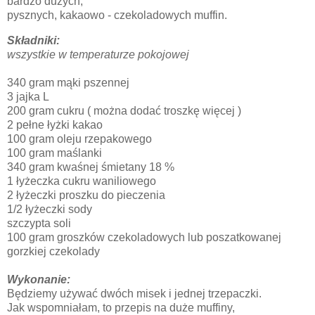
bardzo dużych,
pysznych, kakaowo - czekoladowych muffin.
Składniki:
wszystkie w temperaturze pokojowej
340 gram mąki pszennej
3 jajka L
200 gram cukru ( można dodać troszkę więcej )
2 pełne łyżki kakao
100 gram oleju rzepakowego
100 gram maślanki
340 gram kwaśnej śmietany 18 %
1 łyżeczka cukru waniliowego
2 łyżeczki proszku do pieczenia
1/2 łyżeczki sody
szczypta soli
100 gram groszków czekoladowych lub poszatkowanej
gorzkiej czekolady
Wykonanie:
Będziemy używać dwóch misek i jednej trzepaczki.
Jak wspomniałam, to przepis na duże muffiny,