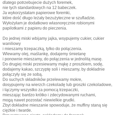
dlatego potrzebujecie dużych foremek,
nie tych standardowych na 12 babeczek.
Ja wykorzystałam papierowe foremki,
które dość długo leżały bezużyteczne w szufladzie.
Wyłożyłam je dodatkowo własnoręcznie robionymi
papilotkami z papieru do pieczenia.
Do jednej miski wbijamy jajka, wsypujemy cukier, cukier
waniliowy
i mieszamy trzepaczką, tylko do połączenia.
Wlewamy olej, maślankę, dodajemy śmietanę
i ponownie mieszamy, do połączenia w jednolitą masę.
Do drugiej miski przesiewamy mąkę z proszkiem, sodę,
dodajemy kakao, szczyptę soli i mieszamy, by dokładnie
połączyły się ze sobą.
Do suchych składników przelewamy mokre,
dosypujemy na wierzch czekoladę lub groszki czekoladowe,
i łączymy wszystko za pomocą trzepaczki,
mieszając bardzo krótko i zdecydowanymi ruchami,
mogą nawet pozostać niewielkie grudki.
Zbyt dokładne mieszanie spowoduje, że muffiny staną się
ciężkie i twarde.