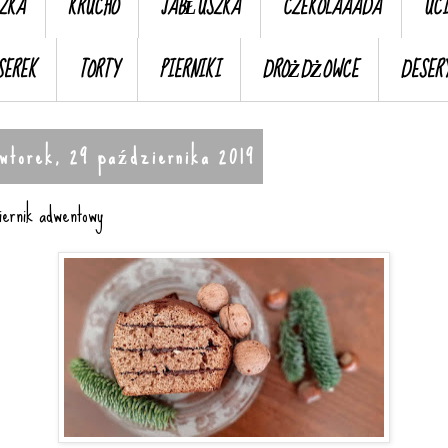
ZKA
KRUCHO
JABŁUSZKA
CZEKOLAAADA
UC
SEREK
TORTY
PIERNIKI
DROŻDŻOWCE
DESER
wtorek, 29 października 2019
iernik adwentowy