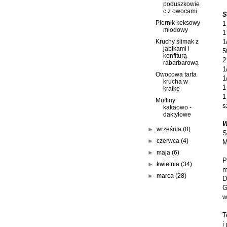
poduszkowie
c z owocami
S
Piernik keksowy
1
miodowy
1
1
Kruchy ślimak z
jabłkami i
5
konfiturą
2
rabarbarową
1
Owocowa tarta
1
krucha w
1
kratkę
1
Muffiny
s
kakaowo -
daktylowe
W
►
września
(8)
S
►
czerwca
(4)
M
►
maja
(6)
P
►
kwietnia
(34)
m
►
marca
(28)
D
G
w
T
i