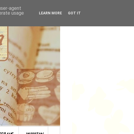
 user-agent
nerate usage
LEARN MORE
GOT IT