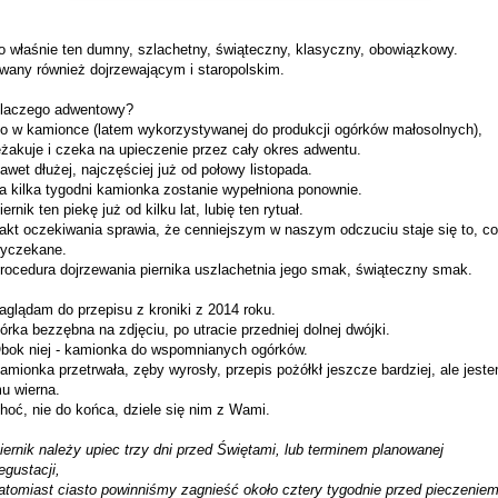
o właśnie ten dumny, szlachetny, świąteczny, klasyczny, obowiązkowy.
wany również dojrzewającym i staropolskim.
laczego adwentowy?
o w kamionce (latem wykorzystywanej do produkcji ogórków małosolnych),
eżakuje i czeka na upieczenie przez cały okres adwentu.
awet dłużej, najczęściej już od połowy listopada.
a kilka tygodni kamionka zostanie wypełniona ponownie.
iernik ten piekę już od kilku lat, lubię ten rytuał.
akt oczekiwania sprawia, że cenniejszym w naszym odczuciu staje się to, co
yczekane.
rocedura dojrzewania piernika uszlachetnia jego smak, świąteczny smak.
aglądam do przepisu z kroniki z 2014 roku.
órka bezzębna na zdjęciu, po utracie przedniej dolnej dwójki.
bok niej - kamionka do wspomnianych ogórków.
amionka przetrwała, zęby wyrosły, przepis pożółkł jeszcze bardziej, ale jest
u wierna.
hoć, nie do końca, dziele się nim z Wami.
iernik należy upiec trzy dni przed Świętami, lub terminem planowanej
egustacji,
atomiast ciasto powinniśmy zagnieść około cztery tygodnie przed pieczeniem