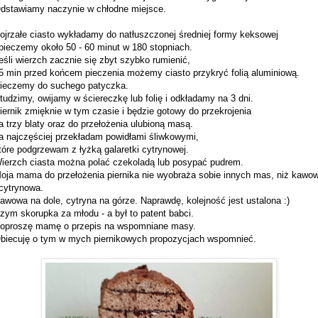
dstawiamy naczynie w chłodne miejsce.
ojrzałe ciasto wykładamy do natłuszczonej średniej formy keksowej
 pieczemy około 50 - 60 minut w 180 stopniach.
eśli wierzch zacznie się zbyt szybko rumienić,
5 min przed końcem pieczenia możemy ciasto przykryć folią aluminiową.
ieczemy do suchego patyczka.
tudzimy, owijamy w ściereczkę lub folię i odkładamy na 3 dni.
iernik zmięknie w tym czasie i będzie gotowy do przekrojenia
a trzy blaty oraz do przełożenia ulubioną masą.
a najczęściej przekładam powidłami śliwkowymi,
tóre podgrzewam z łyżką galaretki cytrynowej.
ierzch ciasta można polać czekoladą lub posypać pudrem.
oja mama do przełożenia piernika nie wyobraża sobie innych mas, niż kawo
 cytrynowa.
awowa na dole, cytryna na górze. Naprawdę, kolejność jest ustalona :)
zym skorupka za młodu - a był to patent babci.
oproszę mamę o przepis na wspomniane masy.
biecuję o tym w mych piernikowych propozycjach wspomnieć.