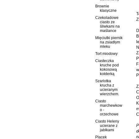
Brownie
klasyczne
T
Czekoladowe
Z
ciasto ze
śliwkami na
D
maślance
B
Mięciutki piernik
l
na zsiadłym
mleku
N
Z
Tort miodowy
P
Ciasteczka
F
kruche pod
w
kokosową
kołderką
P
Szarlotka
krucha z
Z
ucieranym
C
wierzchem.
O
Ciasto
K
marchewkow
m
o -
C
orzechowe
Ciasto Heleny
P
ucierane z
jabłkami
d
n
Placek