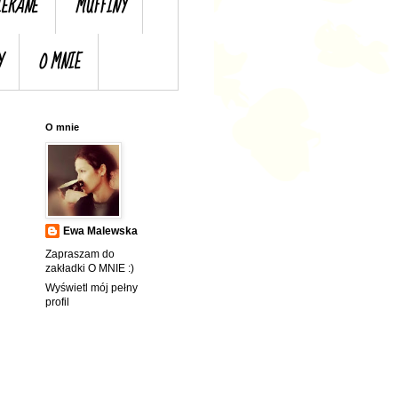
IERANE
MUFFINY
Y
O MNIE
O mnie
Ewa Malewska
Zapraszam do
zakładki O MNIE :)
Wyświetl mój pełny
profil