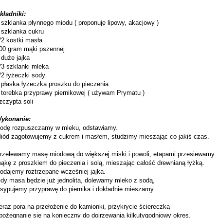
kładniki:
 szklanka płynnego miodu ( proponuję lipowy, akacjowy )
 szklanka cukru
/2 kostki masła
00 gram mąki pszennej
 duże jajka
/3 szklanki mleka
/2 łyżeczki sody
 płaska łyżeczka proszku do pieczenia
 torebka przyprawy piernikowej ( używam Prymatu )
zczypta soli
ykonanie:
odę rozpuszczamy w mleku, odstawiamy.
iód zagotowujemy z cukrem i masłem, studzimy mieszając co jakiś czas.
rzelewamy masę miodową do większej miski i powoli, etapami przesiewamy
ąkę z proszkiem do pieczenia i solą, mieszając całość drewnianą łyżką.
odajemy roztrzepane wcześniej jajka.
dy masa będzie już jednolita, dolewamy mleko z sodą,
sypujemy przyprawę do piernika i dokładnie mieszamy.
eraz pora na przełożenie do kamionki, przykrycie ściereczką
 pożegnanie się na konieczny do dojrzewania kilkutygodniowy okres.