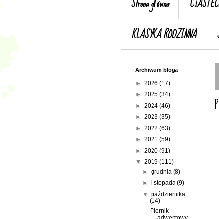
Strona główna
CIASTEC
KLASYKA RODZINNA
Archiwum bloga
►
2026
(17)
►
2025
(34)
P
►
2024
(46)
►
2023
(35)
►
2022
(63)
►
2021
(59)
►
2020
(91)
▼
2019
(111)
►
grudnia
(8)
►
listopada
(9)
▼
października
(14)
Piernik
adwentowy