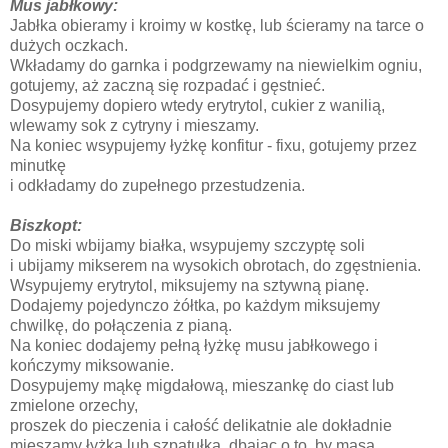
Mus jabłkowy:
Jabłka obieramy i kroimy w kostkę, lub ścieramy na tarce o
dużych oczkach.
Wkładamy do garnka i podgrzewamy na niewielkim ogniu,
gotujemy, aż zaczną się rozpadać i gęstnieć.
Dosypujemy dopiero wtedy erytrytol, cukier z wanilią,
wlewamy sok z cytryny i mieszamy.
Na koniec wsypujemy łyżkę konfitur - fixu, gotujemy przez
minutkę
i odkładamy do zupełnego przestudzenia.
Biszkopt:
Do miski wbijamy białka, wsypujemy szczyptę soli
i ubijamy mikserem na wysokich obrotach, do zgęstnienia.
Wsypujemy erytrytol, miksujemy na sztywną pianę.
Dodajemy pojedynczo żółtka, po każdym miksujemy
chwilkę, do połączenia z pianą.
Na koniec dodajemy pełną łyżkę musu jabłkowego i
kończymy miksowanie.
Dosypujemy mąkę migdałową, mieszankę do ciast lub
zmielone orzechy,
proszek do pieczenia i całość delikatnie ale dokładnie
mieszamy łyżką lub szpatułką, dbając o to, by masa