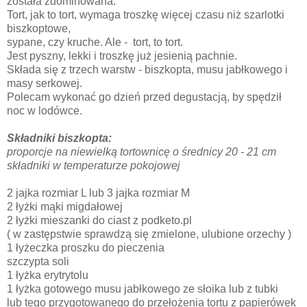
została zdominowana.
Tort, jak to tort, wymaga troszkę więcej czasu niż szarlotki
biszkoptowe,
sypane, czy kruche. Ale - tort, to tort.
Jest pyszny, lekki i troszkę już jesienią pachnie.
Składa się z trzech warstw - biszkopta, musu jabłkowego i
masy serkowej.
Polecam wykonać go dzień przed degustacją, by spędził
noc w lodówce.
Składniki biszkopta:
proporcje na niewielką tortownicę o średnicy 20 - 21 cm
składniki w temperaturze pokojowej
2 jajka rozmiar L lub 3 jajka rozmiar M
2 łyżki mąki migdałowej
2 łyżki mieszanki do ciast z podketo.pl
( w zastępstwie sprawdzą się zmielone, ulubione orzechy )
1 łyżeczka proszku do pieczenia
szczypta soli
1 łyżka erytrytolu
1 łyżka gotowego musu jabłkowego ze słoika lub z tubki
lub tego przygotowanego do przełożenia tortu z papierówek