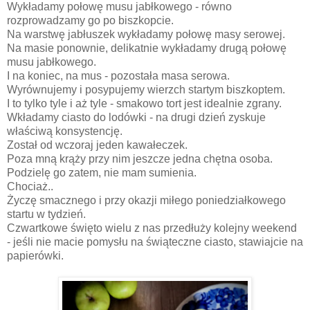
Wykładamy połowę musu jabłkowego - równo
rozprowadzamy go po biszkopcie.
Na warstwę jabłuszek wykładamy połowę masy serowej.
Na masie ponownie, delikatnie wykładamy drugą połowę
musu jabłkowego.
I na koniec, na mus - pozostała masa serowa.
Wyrównujemy i posypujemy wierzch startym biszkoptem.
I to tylko tyle i aż tyle - smakowo tort jest idealnie zgrany.
Wkładamy ciasto do lodówki - na drugi dzień zyskuje
właściwą konsystencję.
Został od wczoraj jeden kawałeczek.
Poza mną krąży przy nim jeszcze jedna chętna osoba.
Podzielę go zatem, nie mam sumienia.
Chociaż..
Życzę smacznego i przy okazji miłego poniedziałkowego
startu w tydzień.
Czwartkowe święto wielu z nas przedłuży kolejny weekend
- jeśli nie macie pomysłu na świąteczne ciasto, stawiajcie na
papierówki.