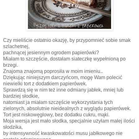
Czy mieliście ostatnio okazję, by przypomnieć sobie smak
szlachetnej,
pachnącej jesiennym ogrodem papierówki?
Miałam to szczęście, dostałam siateczkę wypełnioną po
brzegi.
Znajoma znajomą poprosiła w moim imieniu..
Dziękując niniejszym darczyńcom, mogę Wam polecić
niewielki tort z dodatkiem papierówek.
Sprawdzą się w nim też inne odmiany jabłek, mniej lub
bardziej słodkie,
natomiast ja miałam szczęście wykorzystania tych
zielonych, absolutnie nieidealnych z wyglądu papierówek.
Tort jest niskowęglowy, bez dodatku cukru, mąki.
Moja wersja jest mało słodka, specjalnie użyłam małej ilości
słodzika,
by intensywność kwaskowatości musu jabłkowego nie