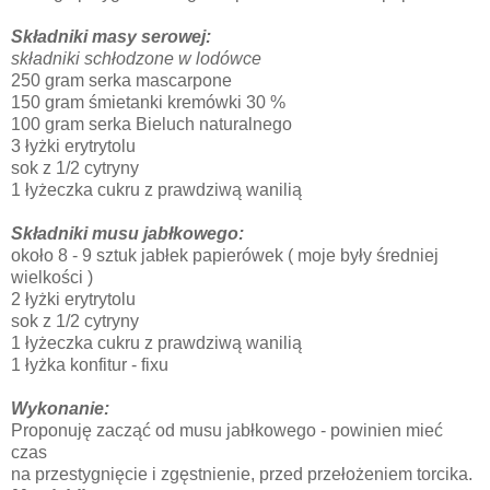
Składniki masy serowej:
składniki schłodzone w lodówce
250 gram serka mascarpone
150 gram śmietanki kremówki 30 %
100 gram serka Bieluch naturalnego
3 łyżki erytrytolu
sok z 1/2 cytryny
1 łyżeczka cukru z prawdziwą wanilią
Składniki musu jabłkowego:
około 8 - 9 sztuk jabłek papierówek ( moje były średniej
wielkości )
2 łyżki erytrytolu
sok z 1/2 cytryny
1 łyżeczka cukru z prawdziwą wanilią
1 łyżka konfitur - fixu
Wykonanie:
Proponuję zacząć od musu jabłkowego - powinien mieć
czas
na przestygnięcie i zgęstnienie, przed przełożeniem torcika.