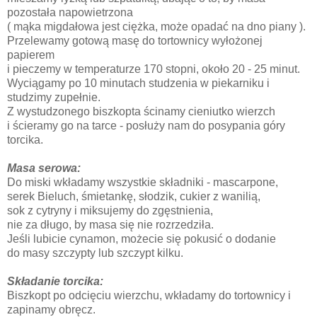
pozostała napowietrzona
( mąka migdałowa jest ciężka, może opadać na dno piany ).
Przelewamy gotową masę do tortownicy wyłożonej
papierem
i pieczemy w temperaturze 170 stopni, około 20 - 25 minut.
Wyciągamy po 10 minutach studzenia w piekarniku i
studzimy zupełnie.
Z wystudzonego biszkopta ścinamy cieniutko wierzch
i ścieramy go na tarce - posłuży nam do posypania góry
torcika.
Masa serowa:
Do miski wkładamy wszystkie składniki - mascarpone,
serek Bieluch, śmietankę, słodzik, cukier z wanilią,
sok z cytryny i miksujemy do zgęstnienia,
nie za długo, by masa się nie rozrzedziła.
Jeśli lubicie cynamon, możecie się pokusić o dodanie
do masy szczypty lub szczypt kilku.
Składanie torcika:
Biszkopt po odcięciu wierzchu, wkładamy do tortownicy i
zapinamy obręcz.