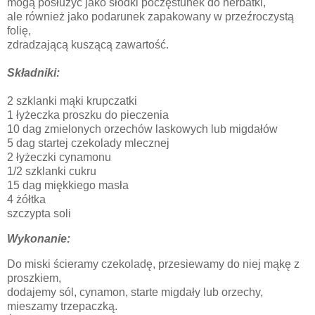
mogą posłużyć jako słodki poczęstunek do herbatki,
ale również jako podarunek zapakowany w przeźroczystą
folię,
zdradzającą kuszącą zawartość.
Składniki:
2 szklanki mąki krupczatki
1 łyżeczka proszku do pieczenia
10 dag zmielonych orzechów laskowych lub migdałów
5 dag startej czekolady mlecznej
2 łyżeczki cynamonu
1/2 szklanki cukru
15 dag miękkiego masła
4 żółtka
szczypta soli
Wykonanie:
Do miski ścieramy czekoladę, przesiewamy do niej mąkę z
proszkiem,
dodajemy sól, cynamon, starte migdały lub orzechy,
mieszamy trzepaczką.