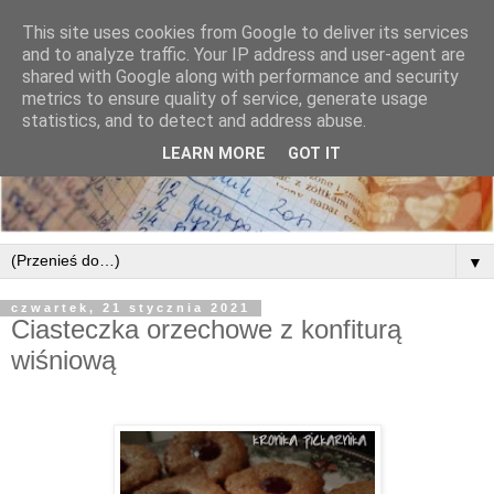
This site uses cookies from Google to deliver its services
and to analyze traffic. Your IP address and user-agent are
shared with Google along with performance and security
metrics to ensure quality of service, generate usage
statistics, and to detect and address abuse.
LEARN MORE
GOT IT
▼
czwartek, 21 stycznia 2021
Ciasteczka orzechowe z konfiturą
wiśniową