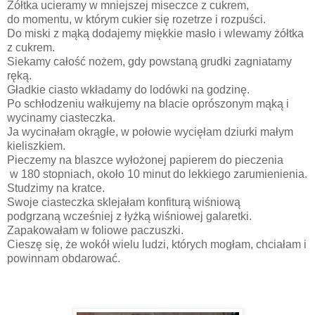
Żółtka ucieramy w mniejszej miseczce z cukrem,
do momentu, w którym cukier się rozetrze i rozpuści.
Do miski z mąką dodajemy miękkie masło i wlewamy żółtka
z cukrem.
Siekamy całość nożem, gdy powstaną grudki zagniatamy
ręką.
Gładkie ciasto wkładamy do lodówki na godzinę.
Po schłodzeniu wałkujemy na blacie oprószonym mąką i
wycinamy ciasteczka.
Ja wycinałam okrągłe, w połowie wycięłam dziurki małym
kieliszkiem.
Pieczemy na blaszce wyłożonej papierem do pieczenia
w 180 stopniach, około 10 minut do lekkiego zarumienienia.
Studzimy na kratce.
Swoje ciasteczka sklejałam konfiturą wiśniową
podgrzaną wcześniej z łyżką wiśniowej galaretki.
Zapakowałam w foliowe paczuszki.
Cieszę się, że wokół wielu ludzi, których mogłam, chciałam i
powinnam obdarować.