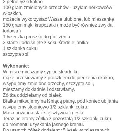
2 pełne łyżki kakao
100 gram zmielonych orzechów - użyłam nerkowców i
włoskich,
możecie wykorzystać Wasze ulubione, lub mieszankę
150 gram mąki krupczatki ( może być również zwykła
tortowa )
1 łyżeczka proszku do pieczenia
2 starte i odciśnięte z soku średnie jabłka
1 szklanka cukru
szczypta soli
Wykonanie:
W misce mieszamy sypkie składniki:
mąkę przesiewamy z proszkiem do pieczenia i kakao,
wsypujemy zmielone orzechy, szczyptę soli,
mieszamy dokładnie i odstawiamy.
Żółtka oddzielamy od białek.
Białka miksujemy na lśniącą pianę, pod koniec ubijania
wsypujemy stopniowo 1/2 szklanki cukru.
Masa powinna stać się sztywna i gęsta.
Teraz ucieramy żółtka z pozostałą 1/2 szklanki cukru,
do momentu uzyskania jasnego kremu.
Do utartych żółtek dodajemy 5 łyżek wymieszanych