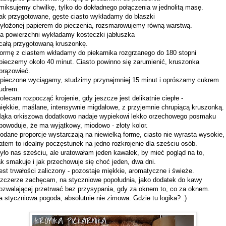
 miksujemy chwilkę, tylko do dokładnego połączenia w jednolitą masę.
ak przygotowane, gęste ciasto wykładamy do blaszki
yłożonej papierem do pieczenia, rozsmarowujemy równą warstwą.
a powierzchni wykładamy kosteczki jabłuszka
 całą przygotowaną kruszonkę.
ormę z ciastem wkładamy do piekarnika rozgrzanego do 180 stopni
 pieczemy około 40 minut. Ciasto powinno się zarumienić, kruszonka
brązowieć.
pieczone wyciągamy, studzimy przynajmniej 15 minut i oprószamy cukrem
udrem.
olecam rozpocząć krojenie, gdy jeszcze jest delikatnie ciepłe -
iękkie, maślane, intensywnie migdałowe, z przyjemnie chrupiącą kruszonką.
ąka orkiszowa dodatkowo nadaje wypiekowi lekko orzechowego posmaku
 powoduje, że ma wyjątkowy, miodowo - złoty kolor.
odane proporcje wystarczają na niewielką formę, ciasto nie wyrasta wysokie
atem to idealny poczęstunek na jedno rozkrojenie dla sześciu osób.
yło nas sześciu, ale uratowałam jeden kawałek, by mieć pogląd na to,
ak smakuje i jak przechowuje się choć jeden, dwa dni.
est trwałości zaliczony - pozostaje miękkie, aromatyczne i świeże.
zczerze zachęcam, na styczniowe popołudnia, jako dodatek do kawy
ozwalającej przetrwać bez przysypania, gdy za oknem to, co za oknem.
a styczniowa pogoda, absolutnie nie zimowa. Gdzie tu logika? :)