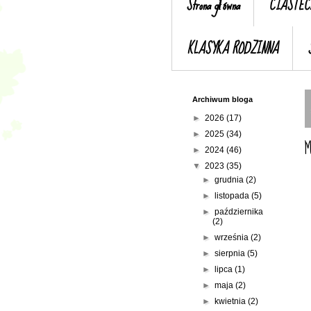
Strona główna
CIASTEC
KLASYKA RODZINNA
Archiwum bloga
►
2026
(17)
►
2025
(34)
M
►
2024
(46)
▼
2023
(35)
►
grudnia
(2)
►
listopada
(5)
►
października
(2)
►
września
(2)
►
sierpnia
(5)
►
lipca
(1)
►
maja
(2)
►
kwietnia
(2)