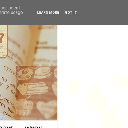
 user-agent
nerate usage
LEARN MORE
GOT IT