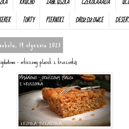
ZKA
KRUCHO
JABŁUSZKA
CZEKOLAAADA
UC
SEREK
TORTY
PIERNIKI
DROŻDŻOWCE
DESER
sobota, 14 stycznia 2023
igdałowo - orkiszowy placek z kruszonką