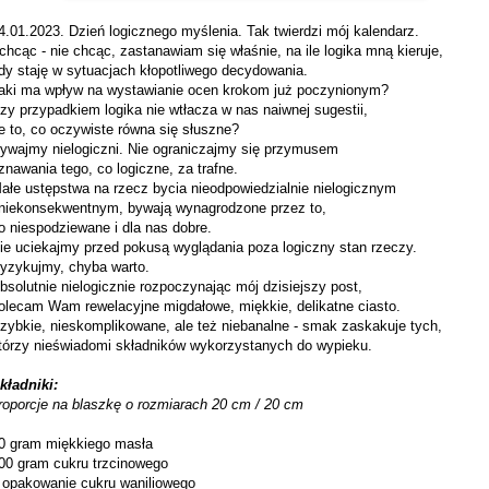
4.01.2023. Dzień logicznego myślenia. Tak twierdzi mój kalendarz.
 chcąc - nie chcąc, zastanawiam się właśnie, na ile logika mną kieruje,
dy staję w sytuacjach kłopotliwego decydowania.
aki ma wpływ na wystawianie ocen krokom już poczynionym?
zy przypadkiem logika nie wtłacza w nas naiwnej sugestii,
e to, co oczywiste równa się słuszne?
ywajmy nielogiczni. Nie ograniczajmy się przymusem
znawania tego, co logiczne, za trafne.
ałe ustępstwa na rzecz bycia nieodpowiedzialnie nielogicznym
 niekonsekwentnym, bywają wynagrodzone przez to,
o niespodziewane i dla nas dobre.
ie uciekajmy przed pokusą wyglądania poza logiczny stan rzeczy.
yzykujmy, chyba warto.
bsolutnie nielogicznie rozpoczynając mój dzisiejszy post,
olecam Wam rewelacyjne migdałowe, miękkie, delikatne ciasto.
zybkie, nieskomplikowane, ale też niebanalne - smak zaskakuje tych,
tórzy nieświadomi składników wykorzystanych do wypieku.
kładniki:
roporcje na blaszkę o rozmiarach 20 cm / 20 cm
0
gram miękkiego masła
00 gram cukru trzcinowego
 opakowanie cukru waniliowego