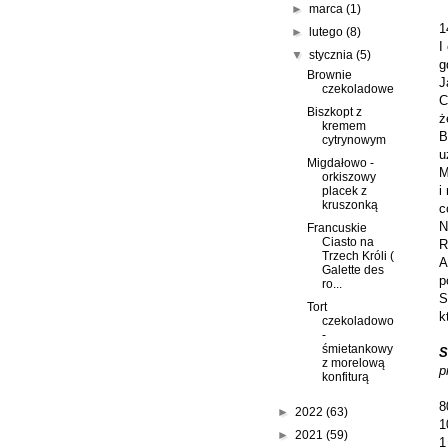
►
marca
(1)
1
►
lutego
(8)
I
▼
stycznia
(5)
g
Brownie
J
czekoladowe
C
Biszkopt z
ż
kremem
B
cytrynowym
u
Migdałowo -
M
orkiszowy
i
placek z
kruszonką
c
N
Francuskie
Ciasto na
R
Trzech Króli (
A
Galette des
p
ro...
S
Tort
k
czekoladowo
-
śmietankowy
S
z morelową
p
konfiturą
8
►
2022
(63)
1
►
2021
(59)
1