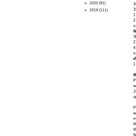
►
2020
(91)
1
1
►
2019
(111)
1
2
s
N
3
2
4
s
d
1
W
P
w
J
o
P
w
m
W
W
N