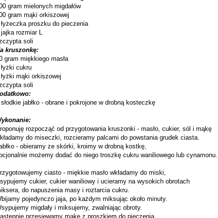
00 gram mielonych migdałów
00 gram mąki orkiszowej
 łyżeczka proszku do pieczenia
 jajka rozmiar L
zczypta soli
a kruszonkę:
0 gram miękkiego masła
 łyżki cukru
 łyżki mąki orkiszowej
zczypta soli
odatkowo:
 słodkie jabłko - obrane i pokrojone w drobną kosteczkę
ykonanie:
roponuję rozpocząć od przygotowania kruszonki - masło, cukier, sól i mąkę
kładamy do miseczki, rozcieramy palcami do powstania grudek ciasta.
abłko - obieramy ze skórki, kroimy w drobną kostkę,
pcjonalnie możemy dodać do niego troszkę cukru waniliowego lub cynamonu.
rzygotowujemy ciasto - miękkie masło wkładamy do miski,
sypujemy cukier, cukier waniliowy i ucieramy na wysokich obrotach
iksera, do napuszenia masy i roztarcia cukru.
bijamy pojedynczo jaja, po każdym miksując około minuty.
sypujemy migdały i miksujemy, zwalniając obroty.
astępnie przesiewamy mąkę z proszkiem do pieczenia