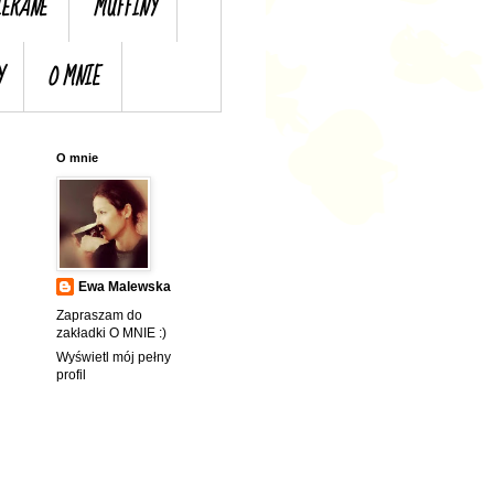
IERANE
MUFFINY
Y
O MNIE
O mnie
Ewa Malewska
Zapraszam do
zakładki O MNIE :)
Wyświetl mój pełny
profil