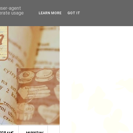
 user-agent
nerate usage
LEARN MORE
GOT IT