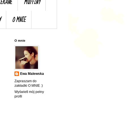
IERANE
MUFFINY
Y
O MNIE
O mnie
Ewa Malewska
Zapraszam do
zakładki O MNIE :)
Wyświetl mój pełny
profil