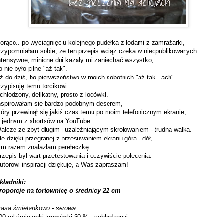
orąco.. po wyciagnięciu kolejnego pudełka z lodami z zamrażarki,
rzypomniałam sobie, że ten przepis wciąż czeka w nieopublikowanych.
ntensywne, minione dni kazały mi zaniechać wszystko,
o nie było pilne "aż tak".
ż do dziś, bo pierwszeństwo w moich sobotnich "aż tak - ach"
rzypisuję temu torcikowi.
chłodzony, delikatny, prosto z lodówki.
nspirowałam się bardzo podobnym deserem,
tóry przewinął się jakiś czas temu po moim telefonicznym ekranie,
 jednym z shortsów na YouTube.
alczę ze zbyt długim i uzależniającym skrolowaniem - trudna walka.
le dzięki przegranej z przesuwaniem ekranu góra - dół,
ym razem znalazłam perełeczkę.
rzepis był wart przetestowania i oczywiście polecenia.
utorowi inspiracji dziękuję, a Was zapraszam!
kładniki:
roporcje na tortownicę o średnicy 22 cm
asa śmietankowo - serowa:
00 ml śmietanki kremówki 30 % - schłodzonej