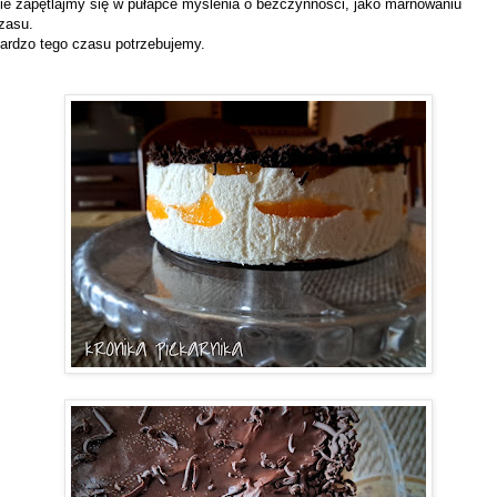
ie zapętlajmy się w pułapce myślenia o bezczynności, jako marnowaniu
zasu.
ardzo tego czasu potrzebujemy.