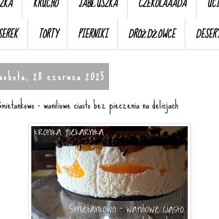
ZKA
KRUCHO
JABŁUSZKA
CZEKOLAAADA
UC
SEREK
TORTY
PIERNIKI
DROŻDŻOWCE
DESER
sobota, 28 czerwca 2025
mietankowo - waniliowe ciasto bez pieczenia na delicjach