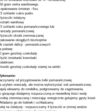
50 gram serka waniliowego
 opakowanie śmietan - fixu
/2 szklanki cukru pudru
 łyżeczki żelatyny
kstrakt waniliowy
/2 szklanki soku pomarańczowego lub
ranżady pomarańczowej
 łyżeczki skrobi ziemniaczanej
pakowanie okrągłych biszkoptów
ub ciastek delicji - pomarańczowych
a polewę:
0 gram gorzkiej czekolady
 łyżki śmietanki kremówki
odatkowo:
 kostki gorzkiej czekolady startej na wiórki
ykonanie:
aczynamy od przygotowania żelki pomarańczowej.
a użyłam oranżady, ale można wykorzystać sok pomarańczowy.
apój wlewamy do rondelka, podgrzewamy do zagotowania,
o gorącego dodajemy rozpuszczoną w niewielkiej ilości wody
krobię ziemniaczaną i mieszając energicznie gotujemy gęsty kisiel.
kładamy go do lodówki i schładzamy.
olej na żelatynę - rozpuszczamy 4 łyżeczki w zimnej wodzie