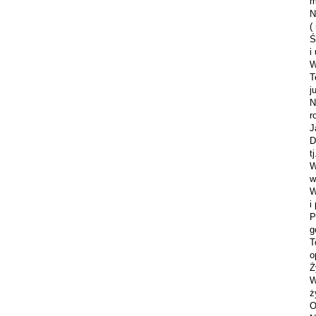
m
N
(
Ś
i
W
T
j
N
r
J
D
t
W
w
W
i
P
g
T
o
Ż
W
ż
O