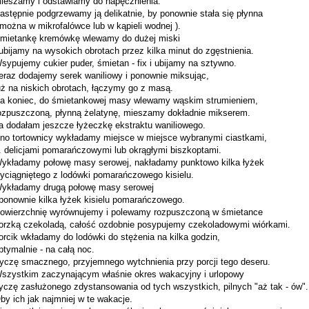
ieszamy i odstawiamy do napęcznienia.
astępnie podgrzewamy ją delikatnie, by ponownie stała się płynna
 można w mikrofalówce lub w kąpieli wodnej ).
mietankę kremówkę wlewamy do dużej miski
 ubijamy na wysokich obrotach przez kilka minut do zgęstnienia.
sypujemy cukier puder, śmietan - fix i ubijamy na sztywno.
eraz dodajemy serek waniliowy i ponownie miksując,
uż na niskich obrotach, łączymy go z masą.
a koniec, do śmietankowej masy wlewamy wąskim strumieniem,
ozpuszczoną, płynną żelatynę, mieszamy dokładnie mikserem.
a dodałam jeszcze łyżeczkę ekstraktu waniliowego.
no tortownicy wykładamy miejsce w miejsce wybranymi ciastkami,
j. delicjami pomarańczowymi lub okrągłymi biszkoptami.
ykładamy połowę masy serowej, nakładamy punktowo kilka łyżek
yciągniętego z lodówki pomarańczowego kisielu.
ykładamy drugą połowę masy serowej
 ponownie kilka łyżek kisielu pomarańczowego.
owierzchnię wyrównujemy i polewamy rozpuszczoną w śmietance
orzką czekoladą, całość ozdobnie posypujemy czekoladowymi wiórkami.
orcik wkładamy do lodówki do stężenia na kilka godzin,
ptymalnie - na całą noc.
yczę smacznego, przyjemnego wytchnienia przy porcji tego deseru.
szystkim zaczynającym właśnie okres wakacyjny i urlopowy
yczę zasłużonego zdystansowania od tych wszystkich, pilnych "aż tak - ów".
by ich jak najmniej w te wakacje.