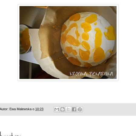
Autor:
Ewa Malewska
o
10:23
 komentarz: