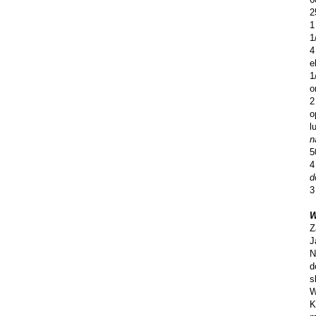
2
1
1
4
e
1
o
2
o
l
n
5
4
d
3
W
Z
J
N
d
s
W
K