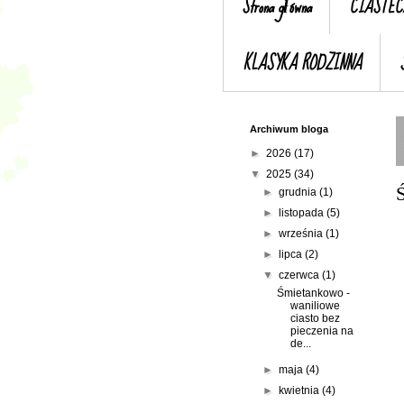
Strona główna
CIASTEC
KLASYKA RODZINNA
Archiwum bloga
►
2026
(17)
▼
2025
(34)
Ś
►
grudnia
(1)
►
listopada
(5)
►
września
(1)
►
lipca
(2)
▼
czerwca
(1)
Śmietankowo -
waniliowe
ciasto bez
pieczenia na
de...
►
maja
(4)
►
kwietnia
(4)