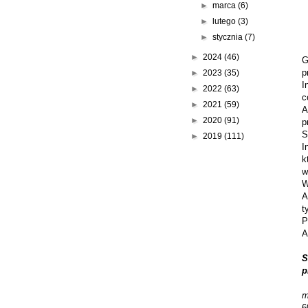
►
marca
(6)
►
lutego
(3)
►
stycznia
(7)
►
2024
(46)
G
p
►
2023
(35)
I
►
2022
(63)
c
►
2021
(59)
A
►
2020
(91)
p
S
►
2019
(111)
I
k
w
W
A
t
P
A
S
p
m
6