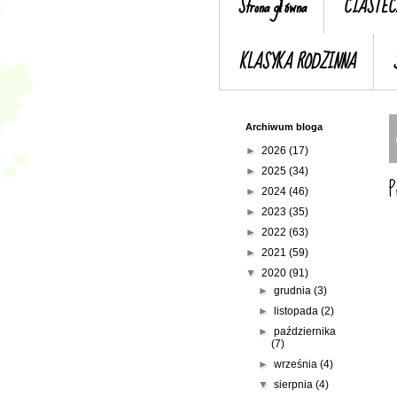
Strona główna
CIASTEC
KLASYKA RODZINNA
Archiwum bloga
►
2026
(17)
►
2025
(34)
P
►
2024
(46)
►
2023
(35)
►
2022
(63)
►
2021
(59)
▼
2020
(91)
►
grudnia
(3)
►
listopada
(2)
►
października
(7)
►
września
(4)
▼
sierpnia
(4)