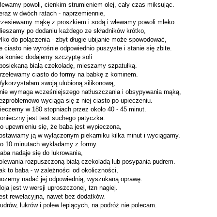
lewamy powoli, cienkim strumieniem olej, cały czas miksując.
eraz w dwóch ratach - naprzemiennie,
rzesiewamy mąkę z proszkiem i sodą i wlewamy powoli mleko.
ieszamy po dodaniu każdego ze składników krótko,
ylko do połączenia - zbyt długie ubijanie może spowodować,
e ciasto nie wyrośnie odpowiednio puszyste i stanie się zbite.
a koniec dodajemy szczyptę soli
 posiekaną białą czekoladę, mieszamy szpatułką.
rzelewamy ciasto do formy na babkę z kominem.
ykorzystałam swoją ulubioną silikonową,
 nie wymaga wcześniejszego natłuszczania i obsypywania mąką,
ezproblemowo wyciąga się z niej ciasto po upieczeniu.
ieczemy w 180 stopniach przez około 40 - 45 minut.
onieczny jest test suchego patyczka.
o upewnieniu się, że baba jest wypieczona,
ostawiamy ją w wyłączonym piekarniku kilka minut i wyciągamy.
o 10 minutach wykładamy z formy.
aba nadaje się do lukrowania,
olewania rozpuszczoną białą czekoladą lub posypania pudrem.
ak to baba - w zależności od okoliczności,
ożemy nadać jej odpowiednią, wyszukaną oprawę.
oja jest w wersji uproszczonej, tzn nagiej.
est rewelacyjna, nawet bez dodatków.
udrów, lukrów i polew lepiących, na podróż nie polecam.