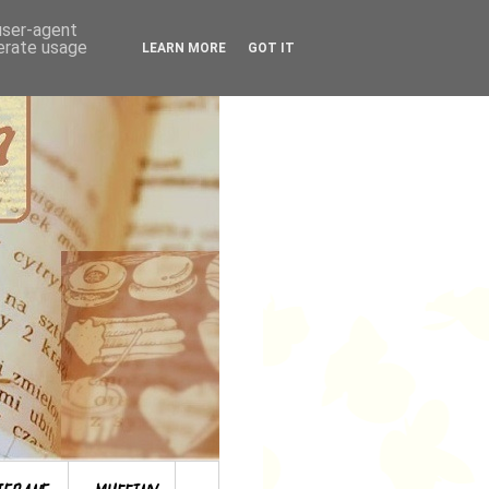
 user-agent
nerate usage
LEARN MORE
GOT IT