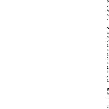
P
k
A
p
-
S
w
p
2
1
1
1
2
1
1
1
s
1
W
M
J
-
G