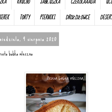
ZKA
KRUCHO
JABŁUSZKA
CZEKOLAAADA
UC
SEREK
TORTY
PIERNIKI
DROŻDŻOWCE
DESER
niedziela, 9 sierpnia 2020
rosta babka mleczna