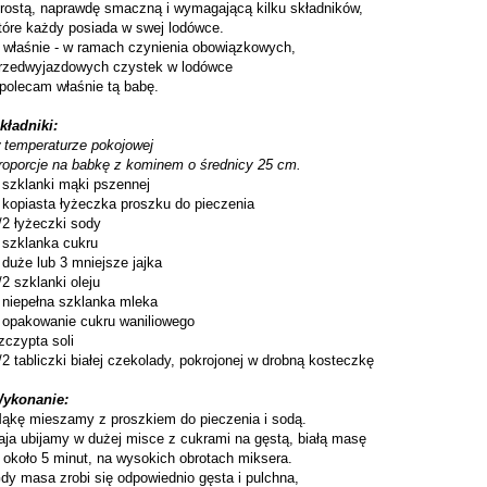
rostą, naprawdę smaczną i wymagającą kilku składników,
tóre każdy posiada w swej lodówce.
 właśnie - w ramach czynienia obowiązkowych,
rzedwyjazdowych czystek w lodówce
 polecam właśnie tą babę.
kładniki:
 temperaturze pokojowej
roporcje na babkę z kominem o średnicy 25 cm.
 szklanki mąki pszennej
 kopiasta łyżeczka proszku do pieczenia
/2 łyżeczki sody
 szklanka cukru
 duże lub 3 mniejsze jajka
/2 szklanki oleju
 niepełna szklanka mleka
 opakowanie cukru waniliowego
zczypta soli
/2 tabliczki białej czekolady, pokrojonej w drobną kosteczkę
ykonanie:
ąkę mieszamy z proszkiem do pieczenia i sodą.
aja ubijamy w dużej misce z cukrami na gęstą, białą masę
 około 5 minut, na wysokich obrotach miksera.
dy masa zrobi się odpowiednio gęsta i pulchna,