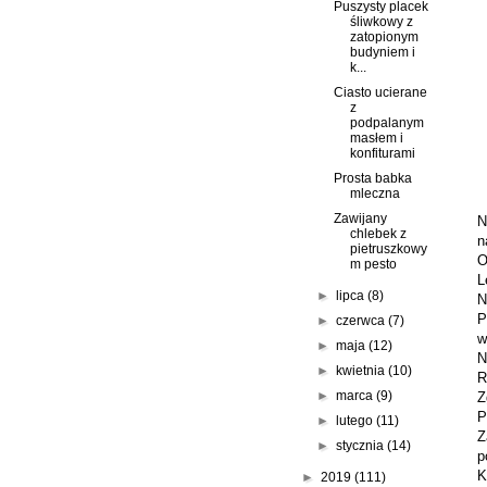
Puszysty placek
śliwkowy z
zatopionym
budyniem i
k...
Ciasto ucierane
z
podpalanym
masłem i
konfiturami
Prosta babka
mleczna
Zawijany
N
chlebek z
n
pietruszkowy
O
m pesto
L
►
lipca
(8)
N
P
►
czerwca
(7)
w
►
maja
(12)
N
►
kwietnia
(10)
R
►
marca
(9)
Z
P
►
lutego
(11)
Z
►
stycznia
(14)
p
K
►
2019
(111)