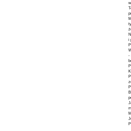
w
T
p
M
t
ż
N
i
P
W
-
b
P
K
P
z
P
B
p
J
m
M
J
P