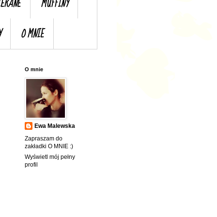
IERANE
MUFFINY
Y
O MNIE
O mnie
Ewa Malewska
Zapraszam do
zakładki O MNIE :)
Wyświetl mój pełny
profil