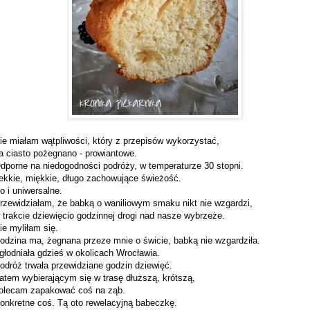
ie miałam wątpliwości, który z przepisów wykorzystać,
a ciasto pożegnano - prowiantowe.
dporne na niedogodności podróży, w temperaturze 30 stopni.
ekkie, miękkie, długo zachowujące świeżość.
o i uniwersalne.
rzewidziałam, że babką o waniliowym smaku nikt nie wzgardzi,
 trakcie dziewięcio godzinnej drogi nad nasze wybrzeże.
ie myliłam się.
odzina ma, żegnana przeze mnie o świcie, babką nie wzgardziła.
głodniała gdzieś w okolicach Wrocławia.
odróż trwała przewidziane godzin dziewięć.
atem wybierającym się w trasę dłuższą, krótszą,
olecam zapakować coś na ząb.
onkretne coś. Tą oto rewelacyjną babeczkę.